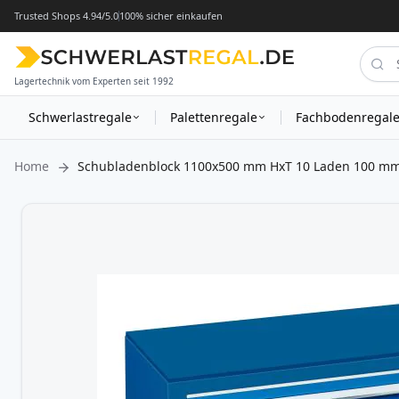
Trusted Shops 4.94/5.0
100% sicher einkaufen
Lagertechnik vom Experten seit 1992
Schwerlastregale
Palettenregale
Fachbodenregal
Home
Schubladenblock 1100x500 mm HxT 10 Laden 100 m
Zum
Ende
der
Bildergalerie
springen