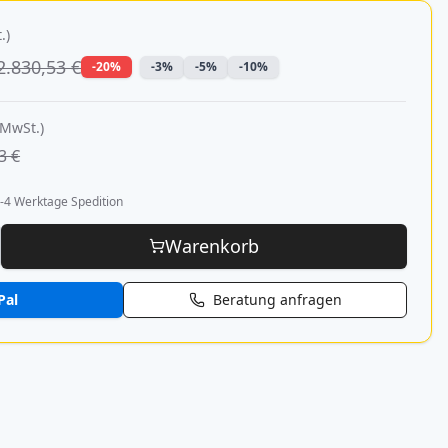
.)
2.830,53 €
-20%
-3%
-5%
-10%
 MwSt.)
3 €
-4 Werktage Spedition
Warenkorb
Pal
Beratung anfragen