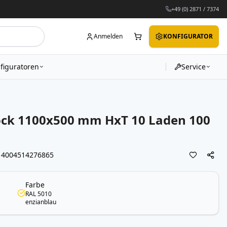
+49 (0) 2871 / 7374
Anmelden
KONFIGURATOR
figuratoren
Service
ock 1100x500 mm HxT 10 Laden 100
4004514276865
Farbe
RAL 5010
enzianblau