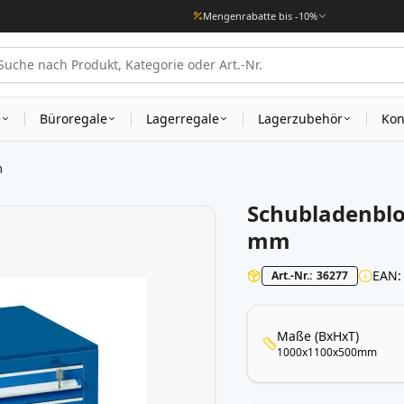
Mengenrabatte bis -10%
e
Büroregale
Lagerregale
Lagerzubehör
Kon
m
Schubladenbl
mm
EAN
Art.-Nr.
36277
Maße (BxHxT)
1000x1100x500mm