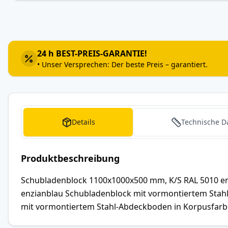
Zum
Anfang
der
Bildergalerie
24 h BEST-PREIS-GARANTIE!
springen
• Unser Versprechen: Der beste Preis – garantiert.
Details
Technische D
Produktbeschreibung
Schubladenblock 1100x1000x500 mm, K/S RAL 5010 en
enzianblau Schubladenblock mit vormontiertem Stah
mit vormontiertem Stahl-Abdeckboden in Korpusfarb