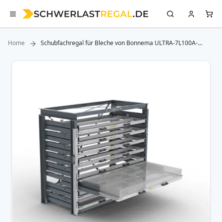
Home
Schubfachregal für Bleche von Bonnema ULTRA-7L100A-
220X105
Zum
Ende
der
Bildergalerie
springen