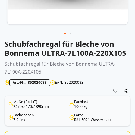
Schubfachregal für Bleche von
Zum
Anfang
Bonnema ULTRA-7L100A-220X105
der
Bildergalerie
Schubfachregal für Bleche von Bonnema ULTRA-
springen
7L100A-220X105
Art.-Nr.
852020083
EAN
852020083
Maße (BxHxT)
Fachlast
2470x2170x1890mm
1000 kg
Fachebenen
Farbe
7 Stück
RAL 5021 Wasserblau