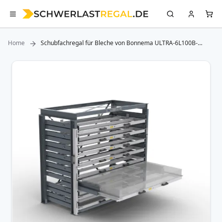
Home
Schubfachregal für Bleche von Bonnema ULTRA-6L100B-
220X105
Zum
Ende
der
Bildergalerie
springen