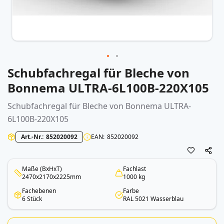
Schubfachregal für Bleche von
Zum
Anfang
Bonnema ULTRA-6L100B-220X105
der
Bildergalerie
Schubfachregal für Bleche von Bonnema ULTRA-
springen
6L100B-220X105
Art.-Nr.
852020092
EAN
852020092
Maße (BxHxT)
Fachlast
2470x2170x2225mm
1000 kg
Fachebenen
Farbe
6 Stück
RAL 5021 Wasserblau