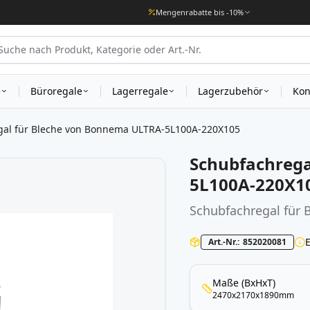
Mengenrabatte bis -10%
e
Büroregale
Lagerregale
Lagerzubehör
Kon
gal für Bleche von Bonnema ULTRA-5L100A-220X105
Schubfachrega
5L100A-220X1
Schubfachregal für
Art.-Nr.
852020081
Maße (BxHxT)
2470x2170x1890mm