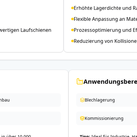
Erhöhte Lagerdichte und
Flexible Anpassung an Ma
wertigen Laufschienen
Prozessoptimierung und Ef
Reduzierung von Kollisio
Anwendungsbere
nbau
Blechlagerung
Kommissionierung
in über 10.000
Tipp
Ideal für Industrie, H