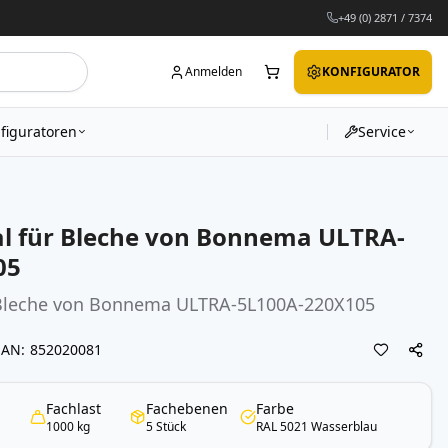
+49 (0) 2871 / 7374
Anmelden
KONFIGURATOR
figuratoren
Service
l für Bleche von Bonnema ULTRA-
05
 Bleche von Bonnema ULTRA-5L100A-220X105
EAN
852020081
Fachlast
Fachebenen
Farbe
1000 kg
5 Stück
RAL 5021 Wasserblau