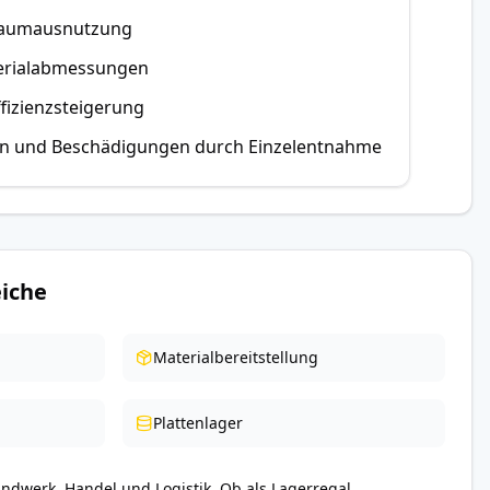
 Raumausnutzung
terialabmessungen
fizienzsteigerung
nen und Beschädigungen durch Einzelentnahme
iche
Materialbereitstellung
Plattenlager
andwerk, Handel und Logistik. Ob als Lagerregal,