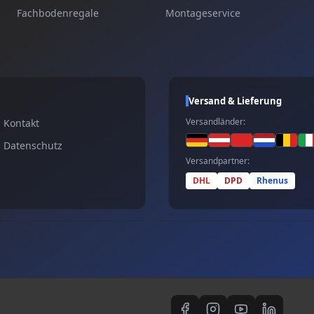
Fachbodenregale
Montageservice
Versand & Lieferung
Versandländer:
Kontakt
Datenschutz
Versandpartner:
DHL
DPD
Rhenus