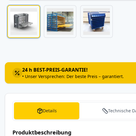
Zum
Anfang
der
Bildergalerie
24 h BEST-PREIS-GARANTIE!
springen
• Unser Versprechen: Der beste Preis – garantiert.
Details
Technische D
Produktbeschreibung