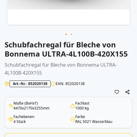
Schubfachregal für Bleche von
Zum
Anfang
Bonnema ULTRA-4L100B-420X155
der
Bildergalerie
Schubfachregal für Bleche von Bonnema ULTRA-
springen
4L100B-420X155
Art.-Nr.
852020138
EAN
852020138
Maße (BxHxT)
Fachlast
4470x2170x3255mm
1000 kg
Fachebenen
Farbe
4 Stück
RAL 5021 Wasserblau