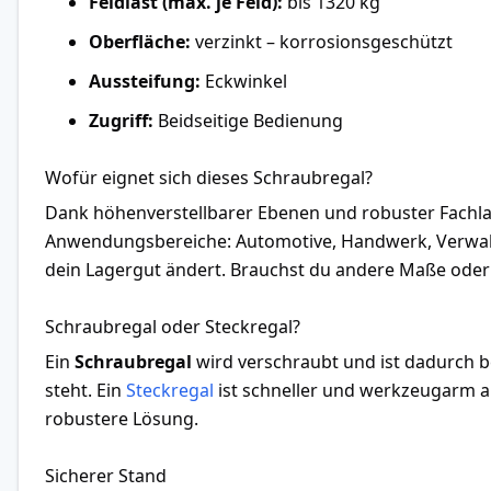
Feldlast (max. je Feld):
bis 1320 kg
Oberfläche:
verzinkt – korrosionsgeschützt
Aussteifung:
Eckwinkel
Zugriff:
Beidseitige Bedienung
Wofür eignet sich dieses Schraubregal?
Dank höhenverstellbarer Ebenen und robuster Fachlast
Anwendungsbereiche: Automotive, Handwerk, Verwaltun
dein Lagergut ändert. Brauchst du andere Maße oder e
Schraubregal oder Steckregal?
Ein
Schraubregal
wird verschraubt und ist dadurch b
steht. Ein
Steckregal
ist schneller und werkzeugarm au
robustere Lösung.
Sicherer Stand