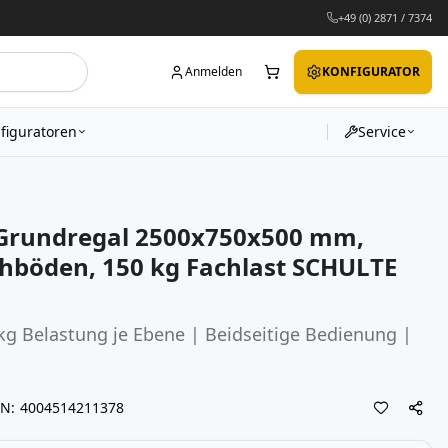
+49 (0) 2871 / 7374
Anmelden
KONFIGURATOR
figuratoren
Service
 Grundregal 2500x750x500 mm,
chböden, 150 kg Fachlast SCHULTE
kg Belastung je Ebene | Beidseitige Bedienung |
AN
4004514211378