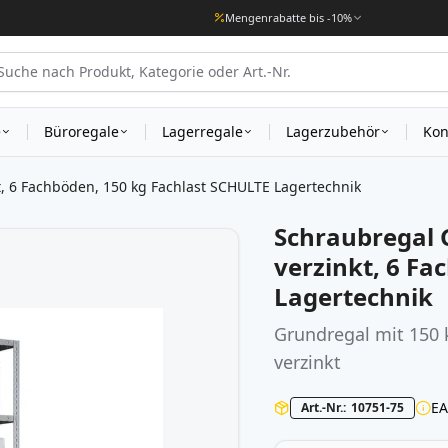
Mengenrabatte bis -10%
e
Büroregale
Lagerregale
Lagerzubehör
Kon
 6 Fachböden, 150 kg Fachlast SCHULTE Lagertechnik
Schraubregal
verzinkt, 6 Fa
Lagertechnik
Grundregal mit 150 
verzinkt
E
Art.-Nr.
10751-75