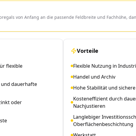
egals von Anfang an die passende Feldbreite und Fachhöhe, dami
Vorteile
r flexible
Flexible Nutzung in Industr
Handel und Archiv
e und dauerhafte
Hohe Stabilität und sicher
Kosteneffizient durch dau
inkt oder
Nachjustieren
Langlebiger Investitionssc
ste
Oberflächenbeschichtung
Werkstatt