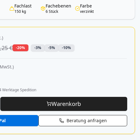
Fachlast
Fachebenen
Farbe
150 kg
6 Stück
verzinkt
.)
,25 €
-20%
-3%
-5%
-10%
 MwSt.)
4 Werktage Spedition
Warenkorb
Pal
Beratung anfragen