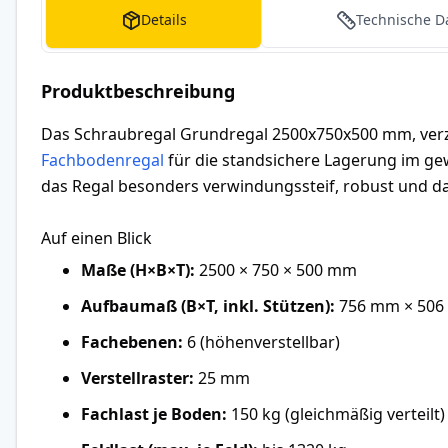
Details
Technische D
Produktbeschreibung
Das Schraubregal Grundregal 2500x750x500 mm, verzi
Fachbodenregal
für die standsichere Lagerung im ge
das Regal besonders verwindungssteif, robust und da
Auf einen Blick
Maße (H×B×T):
2500 × 750 × 500 mm
Aufbaumaß (B×T, inkl. Stützen):
756 mm × 50
Fachebenen:
6 (höhenverstellbar)
Verstellraster:
25 mm
Fachlast je Boden:
150 kg (gleichmäßig verteilt)