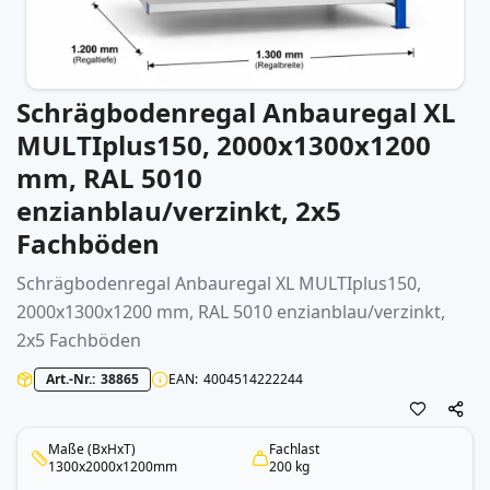
Schrägbodenregal Anbauregal XL
Zum
Anfang
MULTIplus150, 2000x1300x1200
der
mm, RAL 5010
Bildergalerie
springen
enzianblau/verzinkt, 2x5
Fachböden
Schrägbodenregal Anbauregal XL MULTIplus150,
2000x1300x1200 mm, RAL 5010 enzianblau/verzinkt,
2x5 Fachböden
Art.-Nr.
38865
EAN
4004514222244
Maße (BxHxT)
Fachlast
1300x2000x1200mm
200 kg