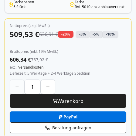
Fachebenen
Farbe
5 Stück
RAL 5010 enzianblau/verzinkt
Nettopreis (zzgl. MwSt.)
509,53 €
636,91 €
-20%
-3%
-5%
-10%
Bruttopreis (inkl. 19% MwSt.)
606,34 €
757,92 €
excl.
Versandkosten
Lieferzeit
5 Werktage + 2-4 Werktage Spedition
Warenkorb
PayPal
Beratung anfragen