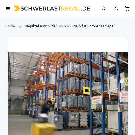
Home
Regalzeilenschilder 200x200 gelb für Schwerlastregal
Zum
Ende
der
Bildergalerie
springen