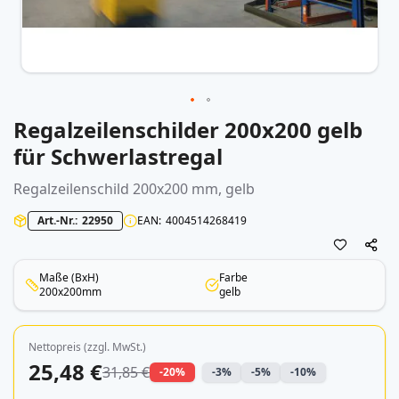
Regalzeilenschilder 200x200 gelb
Zum
Anfang
für Schwerlastregal
der
Bildergalerie
Regalzeilenschild 200x200 mm, gelb
springen
Art.-Nr.
22950
EAN
4004514268419
Maße (BxH)
Farbe
200x200mm
gelb
Nettopreis (zzgl. MwSt.)
25,48 €
31,85 €
-20%
-3%
-5%
-10%