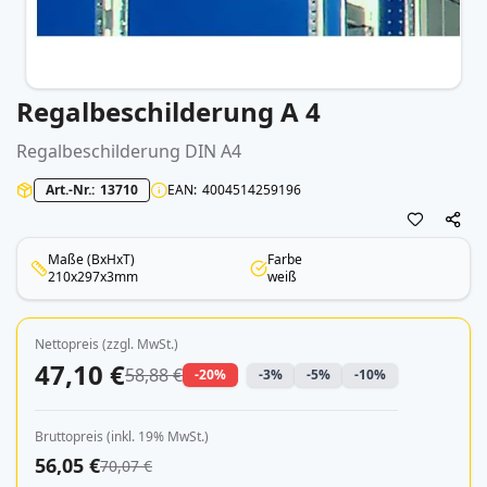
Regalbeschilderung A 4
Zum
Anfang
der
Regalbeschilderung DIN A4
Bildergalerie
Art.-Nr.
13710
EAN
4004514259196
springen
Maße (BxHxT)
Farbe
210x297x3mm
weiß
Nettopreis (zzgl. MwSt.)
47,10 €
58,88 €
-20%
-3%
-5%
-10%
Bruttopreis (inkl. 19% MwSt.)
56,05 €
70,07 €