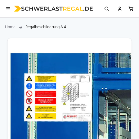
Home
Regalbeschilderung A 4
Zum
Ende
der
Bildergalerie
springen