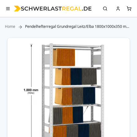
Home
Pendelhefterregal Grundregal Leitz/Elba 1800x1000x350 mm,
5 Pendelstangen
Zum
Ende
der
Bildergalerie
springen