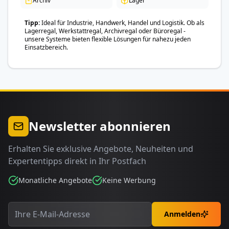
Archiv
Lager
Tipp
Ideal für Industrie, Handwerk, Handel und Logistik. Ob als
Lagerregal, Werkstattregal, Archivregal oder Büroregal -
unsere Systeme bieten flexible Lösungen für nahezu jeden
Einsatzbereich.
Newsletter abonnieren
Erhalten Sie exklusive Angebote, Neuheiten und
Expertentipps direkt in Ihr Postfach
Monatliche Angebote
Keine Werbung
Anmelden