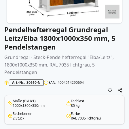
Pendelhefterregal Grundregal
Zum
Anfang
Leitz/Elba 1800x1000x350 mm, 5
der
Pendelstangen
Bildergalerie
springen
Grundregal - Steck-Pendelhefterregal "Elba/Leitz",
1800x1000x350 mm, RAL 7035 lichtgrau, 5
Pendelstangen
Art.-Nr.
30610-N
EAN
4004514290694
Maße (BxHxT)
Fachlast
1000x1800x350mm
85 kg
Fachebenen
Farbe
2 Stück
RAL 7035 lichtgrau