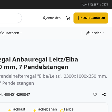
+49 (0) 2871 / 7374
Anmelden
KONFIGURATOR
figuratoren
Service
egal Anbauregal Leitz/Elba
0 mm, 7 Pendelstangen
Pendelhefterregal "Elba/Leitz", 2300x1000x350 mm,
 7 Pendelstangen
N
4004514290847
Fachlast
Fachebenen
Farbe