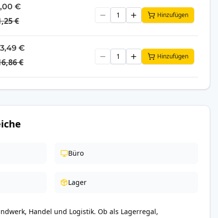
1,00 €
Hinzufügen
1,25 €
13,49 €
Hinzufügen
16,86 €
iche
Büro
Lager
andwerk, Handel und Logistik. Ob als Lagerregal,