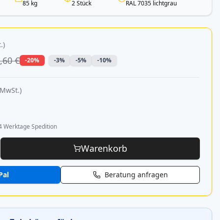
85 kg
2 Stück
RAL 7035 lichtgrau
.)
,60 €
-20%
-3%
-5%
-10%
 MwSt.)
4 Werktage Spedition
Warenkorb
Pal
Beratung anfragen