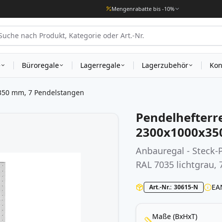
Mengenrabatte bis -10%
e
Büroregale
Lagerregale
Lagerzubehör
Kon
x350 mm, 7 Pendelstangen
Pendelhefterr
2300x1000x35
Anbauregal - Steck-
RAL 7035 lichtgrau,
EA
Art.-Nr.
30615-N
Maße (BxHxT)