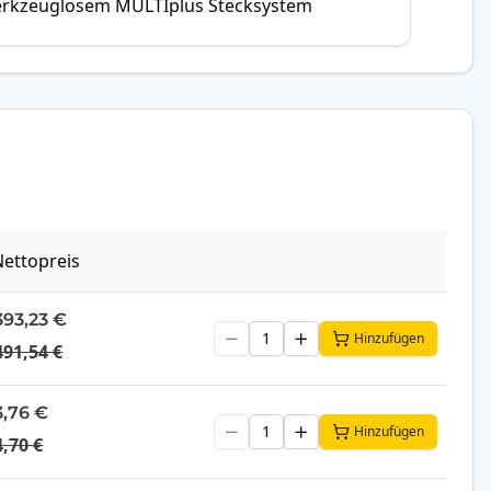
erkzeuglosem MULTIplus Stecksystem
ettopreis
393,23 €
Hinzufügen
491,54 €
3,76 €
Hinzufügen
4,70 €