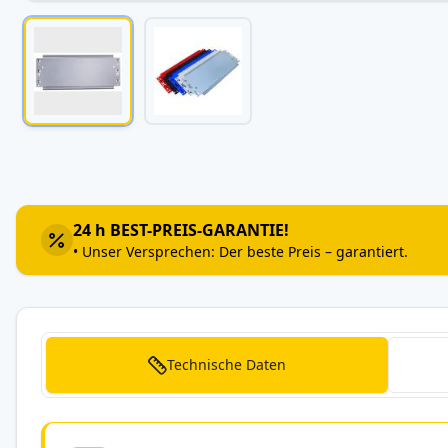
Zum
Anfang
der
Bildergalerie
24 h BEST-PREIS-GARANTIE!
springen
• Unser Versprechen: Der beste Preis – garantiert.
Technische Daten