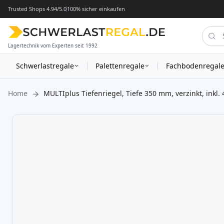
Trusted Shops 4.94/5.0
100% sicher einkaufen
Lagertechnik vom Experten seit 1992
Schwerlastregale
Palettenregale
Fachbodenregal
Home
MULTIplus Tiefenriegel, Tiefe 350 mm, verzinkt, inkl. 
Zum
Ende
der
Bildergalerie
springen