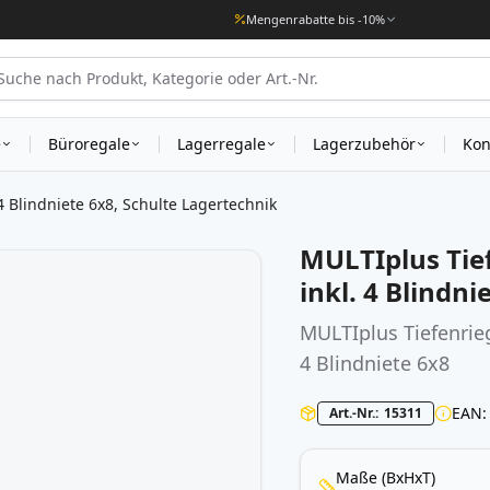
Mengenrabatte bis -10%
e
Büroregale
Lagerregale
Lagerzubehör
Kon
4 Blindniete 6x8, Schulte Lagertechnik
MULTIplus Tief
inkl. 4 Blindn
MULTIplus Tiefenrieg
4 Blindniete 6x8
EAN
Art.-Nr.
15311
Maße (BxHxT)