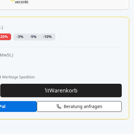
verzinkt
.)
-20%
-3%
-5%
-10%
 MwSt.)
4 Werktage Spedition
Warenkorb
Pal
Beratung anfragen