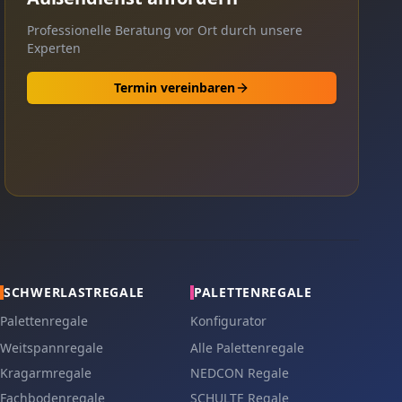
Professionelle Beratung vor Ort durch unsere
Experten
Termin vereinbaren
SCHWERLASTREGALE
PALETTENREGALE
Palettenregale
Konfigurator
Weitspannregale
Alle Palettenregale
Kragarmregale
NEDCON Regale
Fachbodenregale
SCHULTE Regale