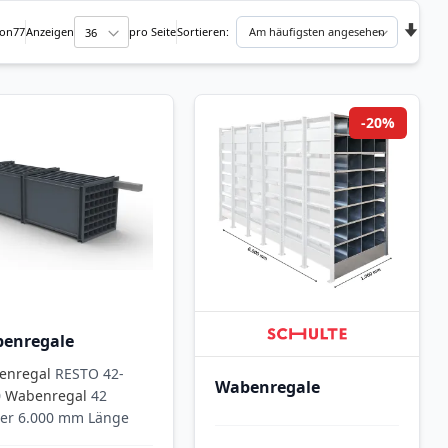
In
on
77
Anzeigen
pro Seite
Sortieren
aufsteig
Reihenfo
-20%
enregale
enregal
RESTO 42-
Wabenregale
0
Wabenregal
42
er 6.000 mm Länge