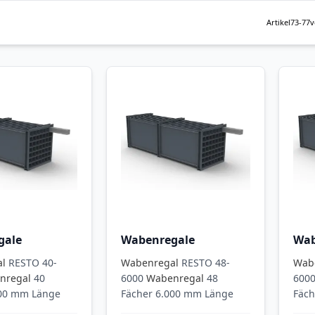
Artikel
73
-
77
v
gale
Wabenregale
Wab
al
RESTO 40-
Wabenregal
RESTO 48-
Wab
nregal
40
6000
Wabenregal
48
600
000 mm Länge
Fächer 6.000 mm Länge
Fäch