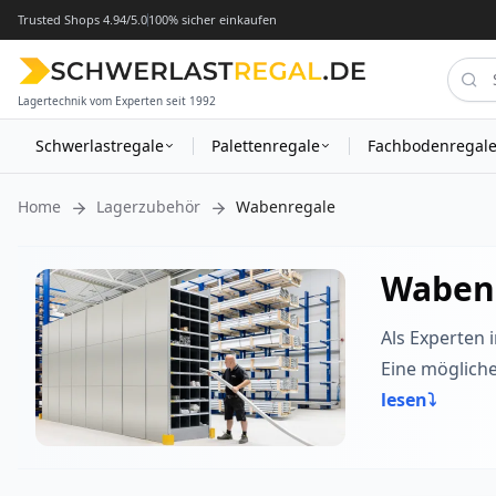
Trusted Shops 4.94/5.0
100% sicher einkaufen
Lagertechnik vom Experten seit 1992
Schwerlastregale
Palettenregale
Fachbodenregal
Home
Lagerzubehör
Wabenregale
Wabenr
Als Experten 
Eine mögliche
lesen