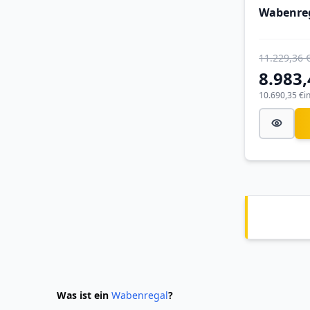
Wabenre
11.229,36 
8.983,
10.690,35 €
i
Was ist ein
Wabenregal
?