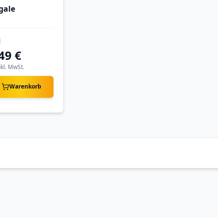
gale
€
49 €
nkl. MwSt.
Warenkorb