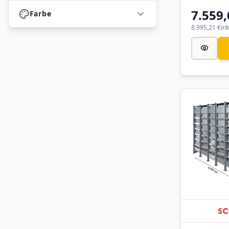
7.559,
Farbe
8.995,21 €
in