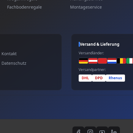
Fachbodenregale
Montageservice
Versand & Lieferung
Versandländer:
Kontakt
Datenschutz
Versandpartner:
DHL
DPD
Rhenus