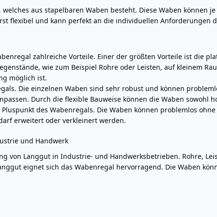
m, welches aus stapelbaren Waben besteht. Diese Waben können je 
st flexibel und kann perfekt an die individuellen Anforderungen 
enregal zahlreiche Vorteile. Einer der größten Vorteile ist die p
genstände, wie zum Beispiel Rohre oder Leisten, auf kleinem Raum
ng möglich ist.
enregals. Die einzelnen Waben sind sehr robust und können problem
npassen. Durch die flexible Bauweise können die Waben sowohl hor
r Pluspunkt des Wabenregals. Die Waben können problemlos ohne
arf erweitert oder verkleinert werden.
dustrie und Handwerk
ng von Langgut in Industrie- und Handwerksbetrieben. Rohre, Le
Langgut eignet sich das Wabenregal hervorragend. Die Waben kön