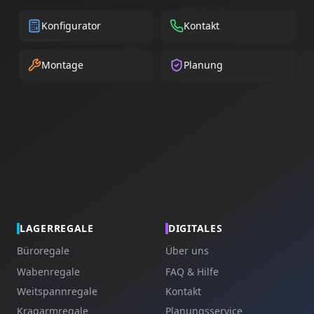
Konfigurator
Kontakt
Montage
Planung
LAGERREGALE
DIGITALES
Büroregale
Über uns
Wabenregale
FAQ & Hilfe
Weitspannregale
Kontakt
Kragarmregale
Planungsservice