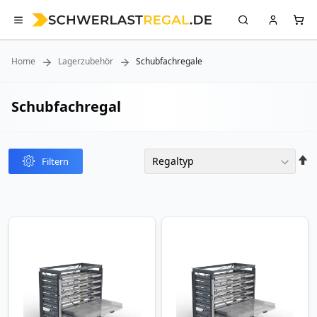
Home
Lagerzubehör
Schubfachregale
Schubfachregal
In
Filtern
abst
Reih