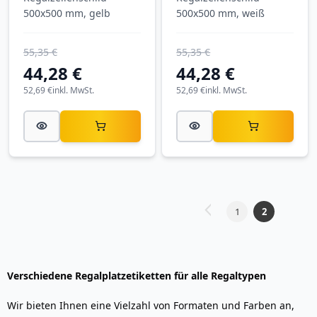
500x500 mm, gelb
500x500 mm, weiß
55,35 €
55,35 €
44,28 €
44,28 €
52,69 €
inkl. MwSt.
52,69 €
inkl. MwSt.
Seite
1
2
Seite
Zurück
Seite
Sie
lesen
gerade
Verschiedene
Regalplatzetiketten
für alle Regaltypen
Seite
Wir bieten Ihnen eine Vielzahl von Formaten und Farben an,