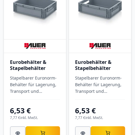
Eurobehälter &
Eurobehälter &
Stapelbehälter
Stapelbehälter
Stapelbarer Euronorm-
Stapelbarer Euronorm-
Behälter für Lagerung,
Behälter für Lagerung,
Transport und
Transport und
Kommissionierung.
Kommissionierung.
Eurobehälter
Eurobehälter
6,53 €
6,53 €
geschlossen EG 43/12
geschlossen EG 43/12
HG mit Außenmaßen
mit Außenmaßen 400 ×
7,77 €
inkl. MwSt.
7,77 €
inkl. MwSt.
400 × 300 × 120 mm,
300 × 120 mm, aus PP.
aus PP.