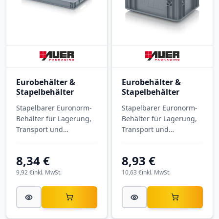
Eurobehälter &
Eurobehälter &
Stapelbehälter
Stapelbehälter
Stapelbarer Euronorm-
Stapelbarer Euronorm-
Behälter für Lagerung,
Behälter für Lagerung,
Transport und
Transport und
Kommissionierung.
Kommissionierung.
Eurobehälter
Eurobehälter mit
8,34 €
8,93 €
geschlossen EG 64/75
Scharnierdeckel ED
mit Außenmaßen 600 ×
21512 HG mit
9,92 €
inkl. MwSt.
10,63 €
inkl. MwSt.
400 × 75 mm, aus PP.
Außenmaßen 200 × 150
× 135 mm, aus PP.