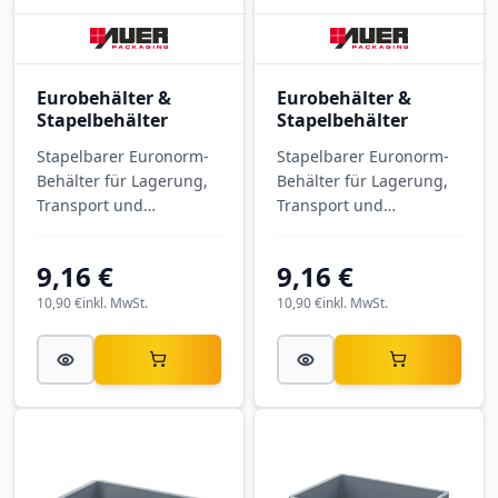
Eurobehälter &
Eurobehälter &
Stapelbehälter
Stapelbehälter
Stapelbarer Euronorm-
Stapelbarer Euronorm-
Behälter für Lagerung,
Behälter für Lagerung,
Transport und
Transport und
Kommissionierung.
Kommissionierung.
Eurobehälter
Eurobehälter
9,16 €
9,16 €
geschlossen mit
geschlossen EG 32/12
Verknüpfungssystem EG
HG HO mit
10,90 €
inkl. MwSt.
10,90 €
inkl. MwSt.
VL 32/12 HG mit
Außenmaßen 300 × 200
Außenmaßen 300 × 200
× 120 mm, aus PP.
× 120 mm, aus PP.