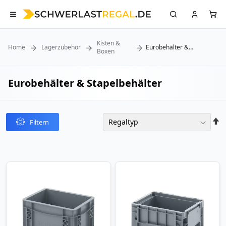
Kisten &
Home
Lagerzubehör
Eurobehälter &
Boxen
Stapelbehälter
Eurobehälter & Stapelbehälter
In
Filtern
abst
Reih