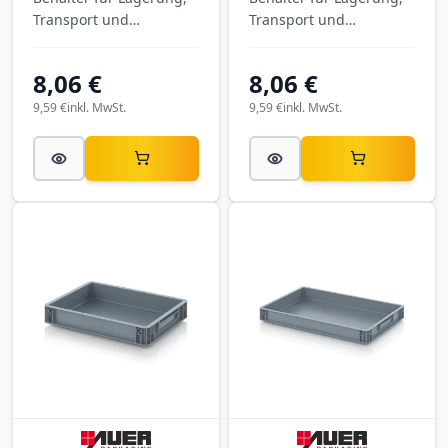
Transport und
Transport und
Kommissionierung.
Kommissionierung.
Eurobehälter
Eurobehälter
8,06 €
8,06 €
geschlossen EG 43/12
geschlossen EG 43/75
VB mit Außenmaßen
VB mit Außenmaßen
9,59 €
inkl. MwSt.
9,59 €
inkl. MwSt.
400 × 300 × 120 mm,
400 × 300 × 75 mm, aus
aus PP.
PP.