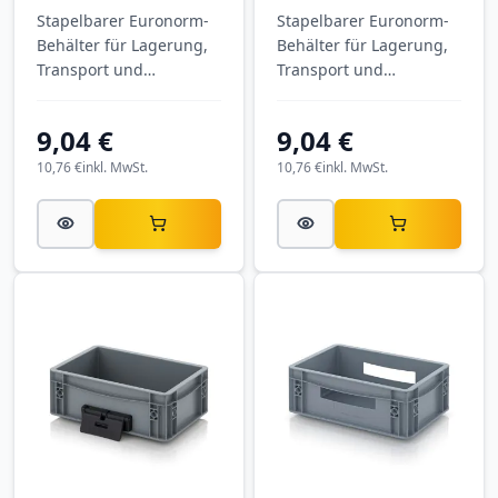
Stapelbarer Euronorm-
Stapelbarer Euronorm-
Behälter für Lagerung,
Behälter für Lagerung,
Transport und
Transport und
Kommissionierung.
Kommissionierung.
Eurobehälter
Eurobehälter
9,04 €
9,04 €
geschlossen EG 43/17
geschlossen EG 43/17
HG VB mit Außenmaßen
VB mit Außenmaßen
10,76 €
inkl. MwSt.
10,76 €
inkl. MwSt.
400 × 300 × 170 mm,
400 × 300 × 170 mm,
aus PP.
aus PP.