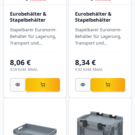
Eurobehälter &
Eurobehälter &
Stapelbehälter
Stapelbehälter
Stapelbarer Euronorm-
Stapelbarer Euronorm-
Behälter für Lagerung,
Behälter für Lagerung,
Transport und
Transport und
Kommissionierung.
Kommissionierung.
Eurobehälter
Eurobehälter
8,06 €
8,34 €
geschlossen EG 43/75
geschlossen EG 64/75
HG VB mit Außenmaßen
HG mit Außenmaßen
9,59 €
inkl. MwSt.
9,92 €
inkl. MwSt.
400 × 300 × 75 mm, aus
600 × 400 × 75 mm, aus
PP.
PP.