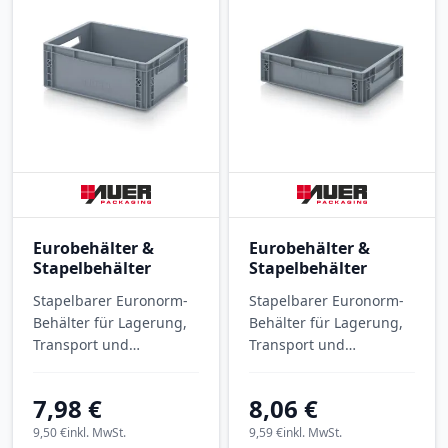
Eurobehälter &
Eurobehälter &
Stapelbehälter
Stapelbehälter
Stapelbarer Euronorm-
Stapelbarer Euronorm-
Behälter für Lagerung,
Behälter für Lagerung,
Transport und
Transport und
Kommissionierung.
Kommissionierung.
Eurobehälter
Eurobehälter
7,98 €
8,06 €
geschlossen EG 43/17
geschlossen EG 43/12
mit Außenmaßen 400 ×
HG VB mit Außenmaßen
9,50 €
inkl. MwSt.
9,59 €
inkl. MwSt.