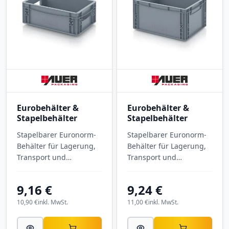
Eurobehälter &
Eurobehälter &
Stapelbehälter
Stapelbehälter
Stapelbarer Euronorm-
Stapelbarer Euronorm-
Behälter für Lagerung,
Behälter für Lagerung,
Transport und
Transport und
Kommissionierung.
Kommissionierung.
Eurobehälter
Eurobehälter
9,16 €
9,24 €
geschlossen EG 32/12
geschlossen EG 43/22
mit Außenmaßen 300 ×
HG mit Außenmaßen
10,90 €
inkl. MwSt.
11,00 €
inkl. MwSt.
200 × 120 mm, aus PP.
400 × 300 × 220 mm,
aus PP.