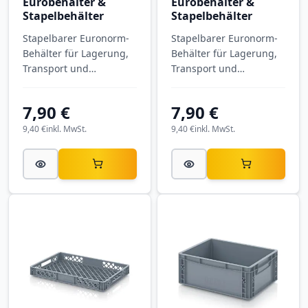
Eurobehälter &
Eurobehälter &
Stapelbehälter
Stapelbehälter
Stapelbarer Euronorm-
Stapelbarer Euronorm-
Behälter für Lagerung,
Behälter für Lagerung,
Transport und
Transport und
Kommissionierung. RL-
Kommissionierung. RL-
KLT-Behälter RL-KLT
KLT-Behälter RL-KLT
7,90 €
7,90 €
4147-7001 mit
4147-5005 mit
Außenmaßen 400 × 300
Außenmaßen 400 × 300
9,40 €
inkl. MwSt.
9,40 €
inkl. MwSt.
× 147 mm, aus PP.
× 147 mm, aus PP.