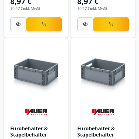
8,97 €
8,97 €
4315-7001 mit
4315-5003 mit
Außenmaßen 400 × 300
Außenmaßen 400 × 300
10,67 €
inkl. MwSt.
10,67 €
inkl. MwSt.
× 147 mm, aus PP.
× 147 mm, aus PP.
Eurobehälter &
Eurobehälter &
Stapelbehälter
Stapelbehälter