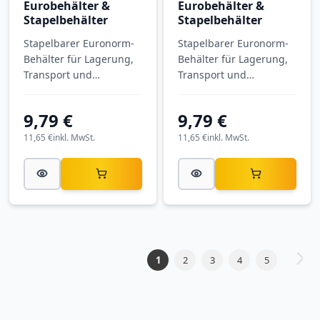
Eurobehälter &
Eurobehälter &
Stapelbehälter
Stapelbehälter
Stapelbarer Euronorm-
Stapelbarer Euronorm-
Behälter für Lagerung,
Behälter für Lagerung,
Transport und
Transport und
Kommissionierung.
Kommissionierung.
Eurobehälter
Eurobehälter
9,79 €
9,79 €
geschlossen EG 32/17
geschlossen EG 32/17
HG HO mit
mit Außenmaßen 300 ×
11,65 €
inkl. MwSt.
11,65 €
inkl. MwSt.
Außenmaßen 300 × 200
200 × 170 mm, aus PP.
× 170 mm, aus PP.
Seite
1
2
3
4
5
Seite
Weite
Sie
Seite
Seite
Seite
Seite
lesen
gerade