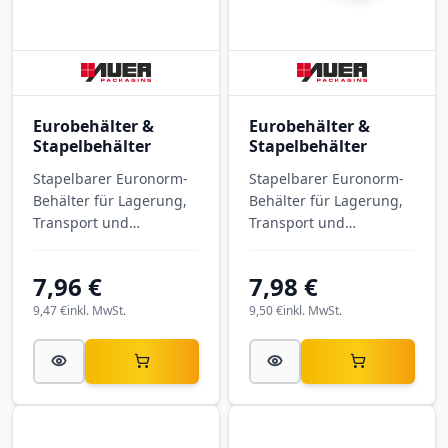
Eurobehälter &
Eurobehälter &
Stapelbehälter
Stapelbehälter
Stapelbarer Euronorm-
Stapelbarer Euronorm-
Behälter für Lagerung,
Behälter für Lagerung,
Transport und
Transport und
Kommissionierung.
Kommissionierung.
Eurobehälter
Eurobehälter
7,96 €
7,98 €
durchbrochen EO 64/75
geschlossen EG 43/17
mit Außenmaßen 600 ×
HG mit Außenmaßen
9,47 €
inkl. MwSt.
9,50 €
inkl. MwSt.
400 × 75 mm, aus PP.
400 × 300 × 170 mm,
aus PP.