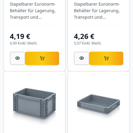
Stapelbarer Euronorm-
Stapelbarer Euronorm-
Behälter für Lagerung,
Behälter für Lagerung,
Transport und
Transport und
Kommissionierung. R-
Kommissionierung.
KLT-Behälter R-KLT
Eurobehälter
4,19 €
4,26 €
3215-5003 mit
geschlossen EG 32/12
Außenmaßen 300 × 200
HG mit Außenmaßen
4,99 €
inkl. MwSt.
5,07 €
inkl. MwSt.
× 147 mm, aus PP.
300 × 200 × 120 mm,
aus PP.