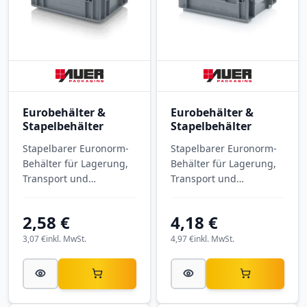
Eurobehälter &
Eurobehälter &
Stapelbehälter
Stapelbehälter
Stapelbarer Euronorm-
Stapelbarer Euronorm-
Behälter für Lagerung,
Behälter für Lagerung,
Transport und
Transport und
Kommissionierung.
Kommissionierung. RL-
Eurobehälter
KLT-Behälter RL-KLT
2,58 €
4,18 €
geschlossen EG 21512
3147-7001 mit
HG mit Außenmaßen
Außenmaßen 300 × 200
3,07 €
inkl. MwSt.
4,97 €
inkl. MwSt.
200 × 150 × 120 mm,
× 147 mm, aus PP.
aus PP.