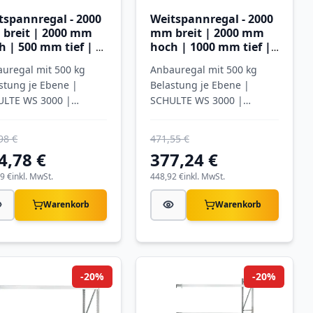
tspannregal - 2000
Weitspannregal - 2000
breit | 2000 mm
mm breit | 2000 mm
h | 500 mm tief | 3
hoch | 1000 mm tief |
nen mit
3 Ebenen mit
uregal mit 500 kg
Anbauregal mit 500 kg
hlpaneele
Spanplatten
stung je Ebene |
Belastung je Ebene |
ULTE WS 3000 |
SCHULTE WS 3000 |
inkt
verzinkt
98 €
471,55 €
4,78 €
377,24 €
9 €
inkl. MwSt.
448,92 €
inkl. MwSt.
Warenkorb
Warenkorb
-20%
-20%