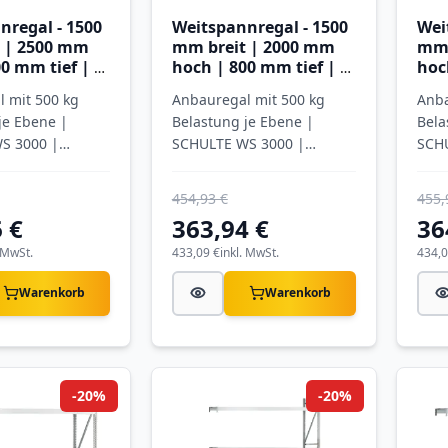
nregal - 1500
Weitspannregal - 1500
Wei
 | 2500 mm
mm breit | 2000 mm
mm 
0 mm tief | 4
hoch | 800 mm tief | 3
hoc
it
Ebenen mit
Ebe
 mit 500 kg
Anbauregal mit 500 kg
Anba
ten
Stahlpaneele
Sta
je Ebene |
Belastung je Ebene |
Bela
S 3000 |
SCHULTE WS 3000 |
SCH
verzinkt
verz
454,93 €
455,
 €
363,94 €
36
. MwSt.
433,09 €
inkl. MwSt.
434,0
Warenkorb
Warenkorb
-20%
-20%