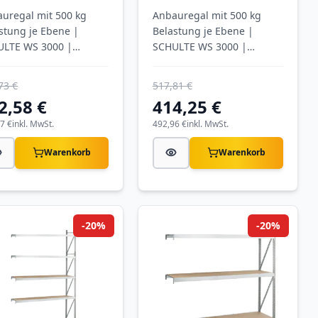
nen mit
Ebenen mit
uregal mit 500 kg
Anbauregal mit 500 kg
hlpaneele
Spanplatten
stung je Ebene |
Belastung je Ebene |
ULTE WS 3000 |
SCHULTE WS 3000 |
inkt
verzinkt
73 €
517,81 €
2,58 €
414,25 €
7 €
inkl. MwSt.
492,96 €
inkl. MwSt.
Warenkorb
Warenkorb
-20%
-20%