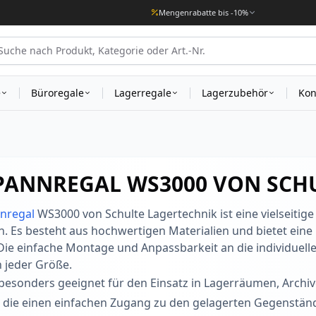
Mengenrabatte bis -10%
e
Büroregale
Lagerregale
Lagerzubehör
Kon
PANNREGAL WS3000 VON SCH
nregal
WS3000 von Schulte Lagertechnik ist eine vielseitige
Es besteht aus hochwertigen Materialien und bietet eine 
ie einfache Montage und Anpassbarkeit an die individuell
jeder Größe.
 besonders geeignet für den Einsatz in Lagerräumen, Archiv
, die einen einfachen Zugang zu den gelagerten Gegenstä