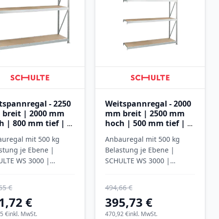
tspannregal - 2250
Weitspannregal - 2000
breit | 2000 mm
mm breit | 2500 mm
h | 800 mm tief | 3
hoch | 500 mm tief | 4
nen mit
Ebenen mit
uregal mit 500 kg
Anbauregal mit 500 kg
nplatten
Spanplatten
stung je Ebene |
Belastung je Ebene |
ULTE WS 3000 |
SCHULTE WS 3000 |
inkt
verzinkt
65 €
494,66 €
1,72 €
395,73 €
5 €
inkl. MwSt.
470,92 €
inkl. MwSt.