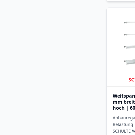
Weitspan
mm breit
hoch | 60
Ebenen m
Anbauregal
Stahlpan
Belastung 
SCHULTE W