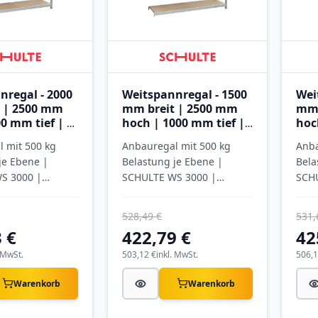
nregal - 2000
Weitspannregal - 1500
Wei
 | 2500 mm
mm breit | 2500 mm
mm 
0 mm tief | 4
hoch | 1000 mm tief |
hoc
it
4 Ebenen mit
Ebe
 mit 500 kg
Anbauregal mit 500 kg
Anba
ten
Spanplatten
Spa
je Ebene |
Belastung je Ebene |
Bela
S 3000 |
SCHULTE WS 3000 |
SCH
verzinkt
verz
528,49 €
531,
 €
422,79 €
42
. MwSt.
503,12 €
inkl. MwSt.
506,1
Warenkorb
Warenkorb