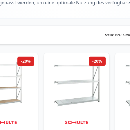
angepasst werden, um eine optimale Nutzung des verfügbar
Artikel
109
-
144
v
-20%
-20%