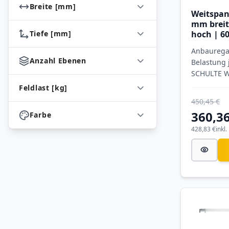
Breite [mm]
Weitspan
mm breit
hoch | 60
Tiefe [mm]
Ebenen m
Anbauregal
Spanplat
Anzahl Ebenen
Belastung 
SCHULTE W
verzinkt
Feldlast [kg]
450,45 €
360,36
Farbe
428,83 €
inkl