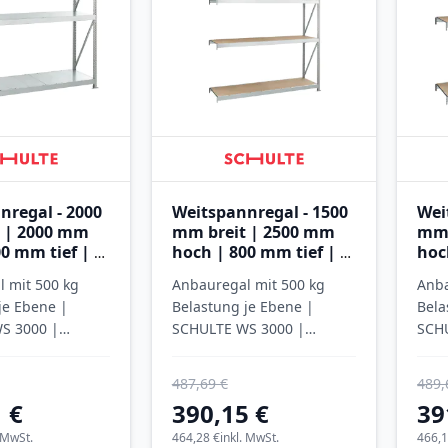
nregal - 2000
Weitspannregal - 1500
Wei
 | 2000 mm
mm breit | 2500 mm
mm 
0 mm tief | 3
hoch | 800 mm tief | 4
hoc
it
Ebenen mit
Ebe
 mit 500 kg
Anbauregal mit 500 kg
Anba
eele
Spanplatten
Spa
je Ebene |
Belastung je Ebene |
Bela
S 3000 |
SCHULTE WS 3000 |
SCH
verzinkt
verz
487,69 €
489,
 €
390,15 €
39
. MwSt.
464,28 €
inkl. MwSt.
466,1