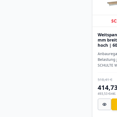
Weitspan
mm breit
hoch | 60
Ebenen m
Anbauregal
Spanplat
Belastung 
SCHULTE W
verzinkt
518,41 €
414,73
493,53 €
inkl