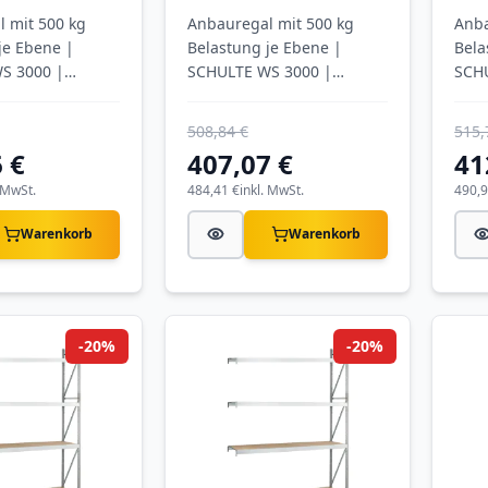
 mit
Ebenen mit
Ebe
 mit 500 kg
Anbauregal mit 500 kg
Anba
eele
Stahlpaneele
Sta
je Ebene |
Belastung je Ebene |
Bela
S 3000 |
SCHULTE WS 3000 |
SCH
verzinkt
verz
508,84 €
515,
 €
407,07 €
41
. MwSt.
484,41 €
inkl. MwSt.
490,9
Warenkorb
Warenkorb
-20%
-20%