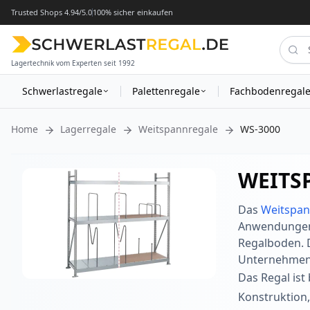
Trusted Shops 4.94/5.0
100% sicher einkaufen
Lagertechnik vom Experten seit 1992
Schwerlastregale
Palettenregale
Fachbodenregal
Home
Lagerregale
Weitspannregale
WS-3000
WEITS
Das
Weitspan
Anwendungen. 
Regalboden. D
Unternehmen 
Das Regal ist
Konstruktion