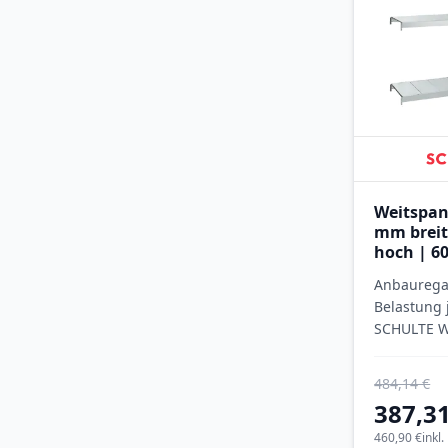
Weitspan
mm breit
hoch | 60
Ebenen m
Anbauregal
Stahlpan
Belastung 
SCHULTE W
verzinkt
484,14 €
387,31
460,90 €
inkl