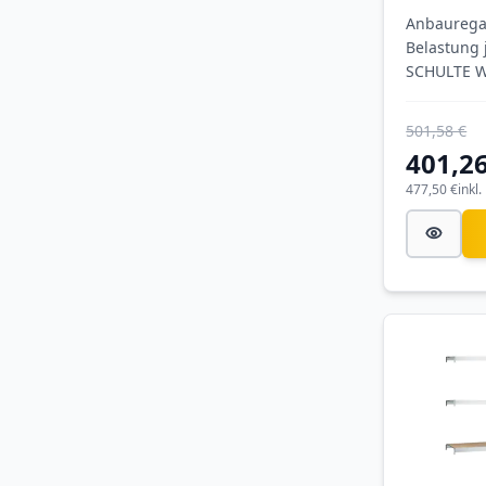
3 Ebenen
Anbauregal
Stahlpan
Belastung 
SCHULTE W
verzinkt
501,58 €
401,26
477,50 €
inkl