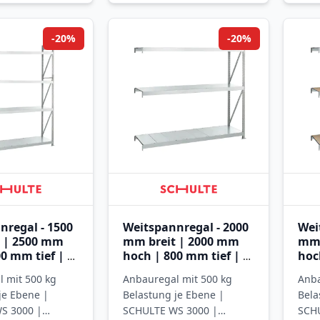
-20%
-20%
nregal - 1500
Weitspannregal - 2000
Wei
 | 2500 mm
mm breit | 2000 mm
mm 
0 mm tief | 4
hoch | 800 mm tief | 3
hoc
it
Ebenen mit
Ebe
 mit 500 kg
Anbauregal mit 500 kg
Anba
eele
Stahlpaneele
Spa
je Ebene |
Belastung je Ebene |
Bela
S 3000 |
SCHULTE WS 3000 |
SCH