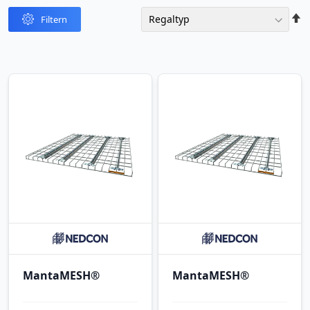
In
Filtern
abst
Reih
MantaMESH®
MantaMESH®