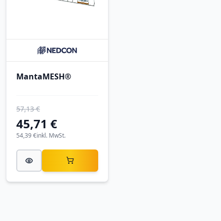
MantaMESH®
57,13 €
45,71 €
54,39 €
inkl. MwSt.