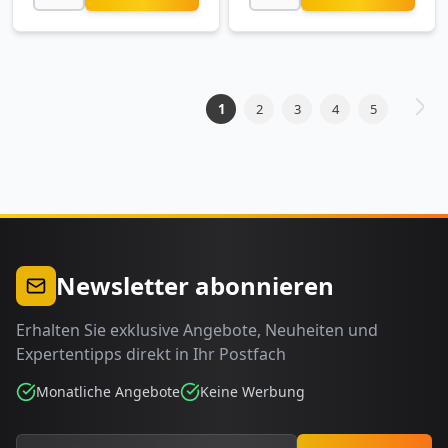
Seite
1
2
3
4
5
Seite
Weite
Sie
Seite
Seite
Seite
Seite
lesen
gerade
Seite
Newsletter abonnieren
Erhalten Sie exklusive Angebote, Neuheiten und
Expertentipps direkt in Ihr Postfach
Monatliche Angebote
Keine Werbung