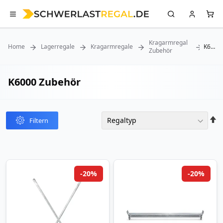
Kragarmregal
Home
Lagerregale
Kragarmregale
K6000
Zubehör
Zubeh
K6000 Zubehör
In
Filtern
abst
Reih
-20%
-20%