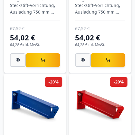
Steckstift-Vorrichtung,
Steckstift-Vorrichtung,
Ausladung 750 mm,
Ausladung 750 mm,
Tragkraft 775 kg, RAL
Tragkraft 775 kg, RAL
6011 Resedagrün.
7001 Silbergrau.
67,52 €
67,52 €
54,02 €
54,02 €
64,28 €
inkl. MwSt.
64,28 €
inkl. MwSt.
-20%
-20%