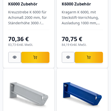
K6000 Zubehör
K6000 Zubehör
Kreuzstrebe K 6000 für
Kragarm K 6000, mit
Achsmaß 2000 mm, für
Steckstift-Vorrichtung,
Ständerhöhe 3000 /
Ausladung 1000 mm,
3500 mm, verzinkt.
Tragkraft 575 kg, RAL
6011 Resedagrün.
70,36 €
70,75 €
83,73 €
inkl. MwSt.
84,19 €
inkl. MwSt.