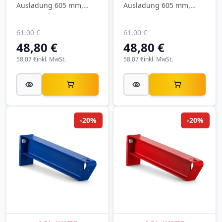
Ausladung 605 mm,
Ausladung 605 mm,
Tragkraft 740 kg, RAL
Tragkraft 740 kg, RAL
6011 Resedagrün.
7001 Silbergrau.
61,00 €
61,00 €
48,80 €
48,80 €
58,07 €
inkl. MwSt.
58,07 €
inkl. MwSt.
-20%
-20%