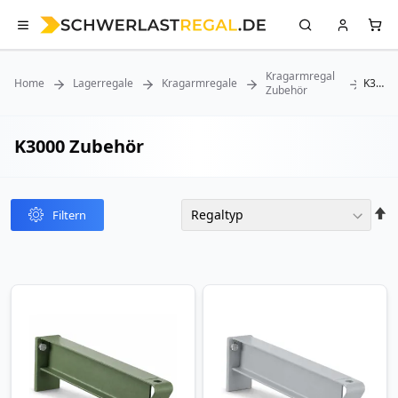
Kragarmregal
Home
Lagerregale
Kragarmregale
K3000
Zubehör
Zubeh
K3000 Zubehör
In
Filtern
abst
Reih