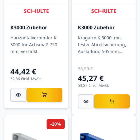
K3000 Zubehör
K3000 Zubehör
Horizontalverbinder K
Kragarm K 3000, mit
3000 für Achsmaß 750
fester Abrollsicherung,
mm, verzinkt.
Ausladung 505 mm,
Tragkraft 890 kg, RAL
6011 Resedagrün.
56,59 €
44,42 €
45,27 €
52,86 €
inkl. MwSt.
53,87 €
inkl. MwSt.
-20%