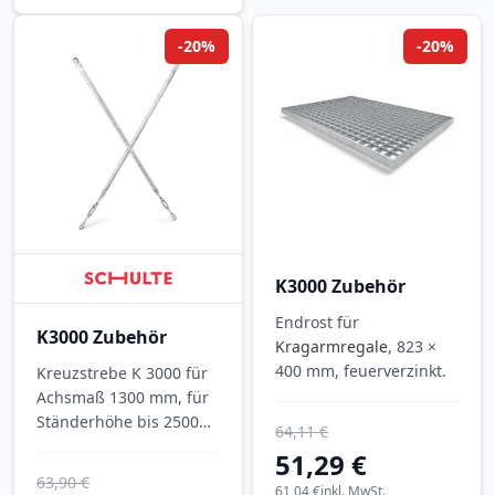
-20%
-20%
K3000 Zubehör
Endrost für
K3000 Zubehör
Kragarmregale
, 823 ×
400 mm, feuerverzinkt.
Kreuzstrebe K 3000 für
Achsmaß 1300 mm, für
Ständerhöhe bis 2500
64,11 €
mm, verzinkt.
51,29 €
63,90 €
61,04 €
inkl. MwSt.