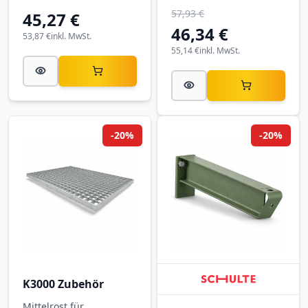
3000 Feuerrot.
57,93 €
45,27 €
46,34 €
53,87 €
inkl. MwSt.
55,14 €
inkl. MwSt.
-20%
-20%
K3000 Zubehör
Mittelrost für