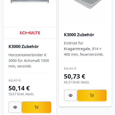
K3000 Zubehör
Endrost für
K3000 Zubehör
Kragarmregale
, 814 ×
400 mm, feuerverzinkt.
Horizontalverbinder K
3000 für Achsmaß 1000
mm, verzinkt.
63,41 €
50,73 €
62,67 €
60,37 €
inkl. MwSt.
50,14 €
59,67 €
inkl. MwSt.