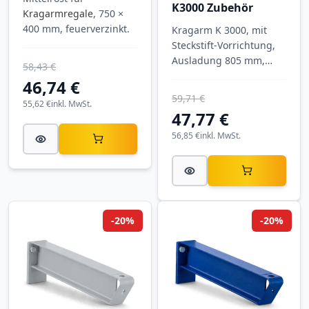
K3000 Zubehör
Kragarmregale
, 750 ×
400 mm, feuerverzinkt.
Kragarm K 3000, mit
Steckstift-Vorrichtung,
Ausladung 805 mm,
58,43 €
Tragkraft 555 kg, RAL
46,74 €
6011 Resedagrün.
59,71 €
55,62 €
inkl. MwSt.
47,77 €
56,85 €
inkl. MwSt.
-20%
-20%