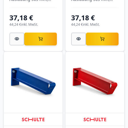
Tragkraft 890 kg, RAL
Tragkraft 890 kg, RAL
6011 Resedagrün.
7001 Silbergrau.
37,18 €
37,18 €
44,24 €
inkl. MwSt.
44,24 €
inkl. MwSt.