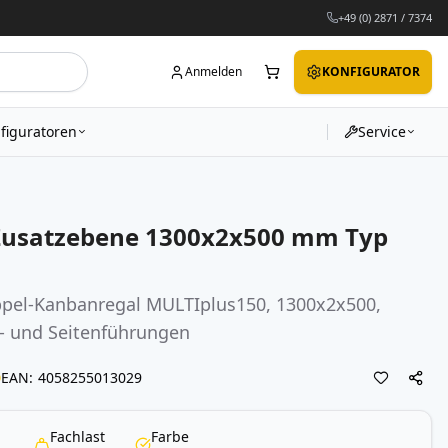
+49 (0) 2871 / 7374
Anmelden
KONFIGURATOR
figuratoren
Service
Zusatzebene 1300x2x500 mm Typ
ppel-Kanbanregal MULTIplus150, 1300x2x500,
n- und Seitenführungen
EAN
4058255013029
Fachlast
Farbe