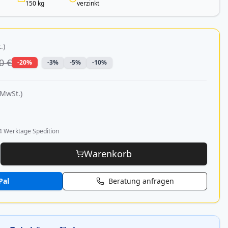
150 kg
verzinkt
.)
0 €
-20%
-3%
-5%
-10%
 MwSt.)
4 Werktage Spedition
Warenkorb
Pal
Beratung anfragen