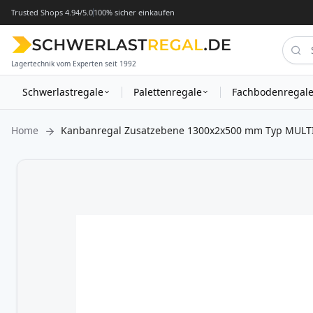
Trusted Shops 4.94/5.0
100% sicher einkaufen
Lagertechnik vom Experten seit 1992
Schwerlastregale
Palettenregale
Fachbodenregal
Home
Kanbanregal Zusatzebene 1300x2x500 mm Typ MULT
Zum
Ende
der
Bildergalerie
springen