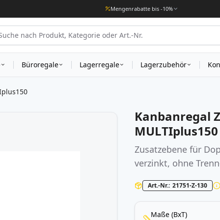
Mengenrabatte bis -10%
e
Büroregale
Lagerregale
Lagerzubehör
Kon
Iplus150
Kanbanregal 
MULTIplus150
Zusatzebene für Do
verzinkt, ohne Tren
Art.-Nr.
21751-Z-130
Maße (BxT)