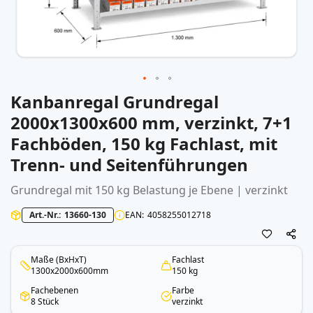
Kanbanregal Grundregal
Zum
Anfang
2000x1300x600 mm, verzinkt, 7+1
der
Fachböden, 150 kg Fachlast, mit
Bildergalerie
springen
Trenn- und Seitenführungen
Grundregal mit 150 kg Belastung je Ebene | verzinkt
Art.-Nr.
13660-130
EAN
4058255012718
Maße (BxHxT)
Fachlast
1300x2000x600mm
150 kg
Fachebenen
Farbe
8 Stück
verzinkt