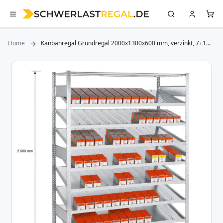
Home
Kanbanregal Grundregal 2000x1300x600 mm, verzinkt, 7+1
Fachböden, 150 kg Fachlast, mit Trenn- und Seitenführungen
Zum
Ende
der
Bildergalerie
springen