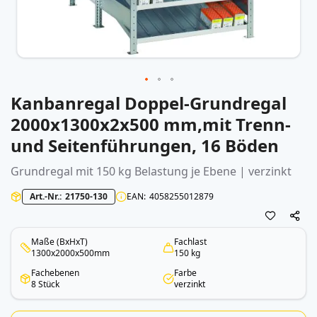
Kanbanregal Doppel-Grundregal
Zum
Anfang
2000x1300x2x500 mm,mit Trenn-
der
und Seitenführungen, 16 Böden
Bildergalerie
springen
Grundregal mit 150 kg Belastung je Ebene | verzinkt
Art.-Nr.
21750-130
EAN
4058255012879
Maße (BxHxT)
Fachlast
1300x2000x500mm
150 kg
Fachebenen
Farbe
8 Stück
verzinkt