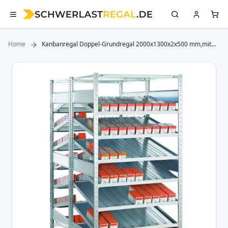
Home
Kanbanregal Doppel-Grundregal 2000x1300x2x500 mm,mit
Trenn- und Seitenführungen, 16 Böden
Zum
Ende
der
Bildergalerie
springen