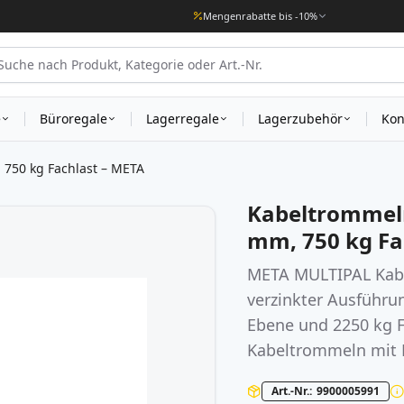
Mengenrabatte bis -10%
e
Büroregale
Lagerregale
Lagerzubehör
Kon
750 kg Fachlast – META
Kabeltrommel
mm, 750 kg Fa
META MULTIPAL Kabel
verzinkter Ausführun
Ebene und 2250 kg Fe
Kabeltrommeln mit 
Art.-Nr.
9900005991