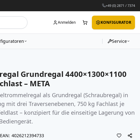
+49 (0) 2871 / 7374
Anmelden
KONFIGURATOR
figuratoren
Service
regal Grundregal 4400×1300×1100
chlast – META
trommelregal als Grundregal (Schraubregal) in
g mit drei Traversenebenen, 750 kg Fachlast je
ldlast – konzipiert für die einseitige Lagerung von
Bediengerät.
EAN
4026212394733