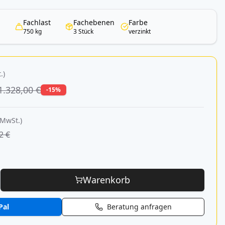
Fachlast
Fachebenen
Farbe
750 kg
3 Stück
verzinkt
.)
1.328,00 €
-15%
 MwSt.)
2 €
Warenkorb
Pal
Beratung anfragen