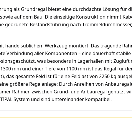
ung als Grundregal bietet eine durchdachte Lösung für di
h sowie auf dem Bau. Die einseitige Konstruktion nimmt Ka
eine geordnete Bestandsführung nach Trommeldurchmesser, 
mit handelsüblichem Werkzeug montiert. Das tragende Rahm
raubte Verbindung aller Komponenten – eine dauerhaft stab
sionsgeschützt, was besonders in Lagerhallen mit Zugluft o
1300 mm und einer Tiefe von 1100 mm ist das Regal für den 
st), das gesamte Feld ist für eine Feldlast von 2250 kg au
 eine größere Regalanlage: Durch Anreihen von Anbauregale
amer Rahmen zwischen Grund- und Anbauregal genutzt wird
IPAL System und sind untereinander kompatibel.