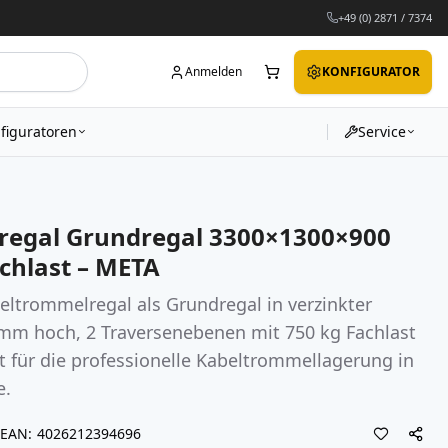
+49 (0) 2871 / 7374
Anmelden
KONFIGURATOR
figuratoren
Service
regal Grundregal 3300×1300×900
chlast – META
trommelregal als Grundregal in verzinkter
mm hoch, 2 Traversenebenen mit 750 kg Fachlast
t für die professionelle Kabeltrommellagerung in
e.
EAN
4026212394696