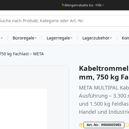
Mengenrabatte bis -10%
e
Büroregale
Lagerregale
Lagerzubehör
Kon
50 kg Fachlast – META
Kabeltrommel
mm, 750 kg Fa
META MULTIPAL Kabel
Ausführung – 3.300 
und 1.500 kg Feldlas
Handel und Industri
Art.-Nr.
9900005985