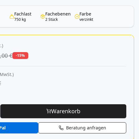
Fachlast
Fachebenen
Farbe
750 kg
2 Stück
verzinkt
.)
,00 €
-15%
 MwSt.)
€
Warenkorb
Pal
Beratung anfragen