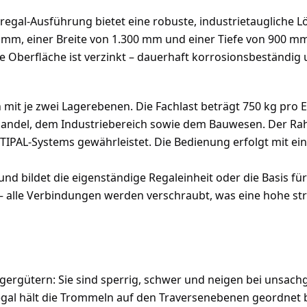
gal-Ausführung bietet eine robuste, industrietaugliche L
m, einer Breite von 1.300 mm und einer Tiefe von 900 mm 
e Oberfläche ist verzinkt – dauerhaft korrosionsbeständi
it je zwei Lagerebenen. Die Fachlast beträgt 750 kg pro Ebe
andel, dem Industriebereich sowie dem Bauwesen. Der Rah
IPAL-Systems gewährleistet. Die Bedienung erfolgt mit eine
und bildet die eigenständige Regaleinheit oder die Basis 
 alle Verbindungen werden verschraubt, was eine hohe stru
gergütern: Sie sind sperrig, schwer und neigen bei unsa
 hält die Trommeln auf den Traversenebenen geordnet ber