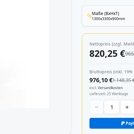
Maße (BxHxT)
1300x3300x900mm
Nettopreis (zzgl. MwSt
820,25 €
965
Bruttopreis (inkl. 19%
976,10 €
1.148,35 
excl.
Versandkosten
Lieferzeit
25 Werktage
Pay