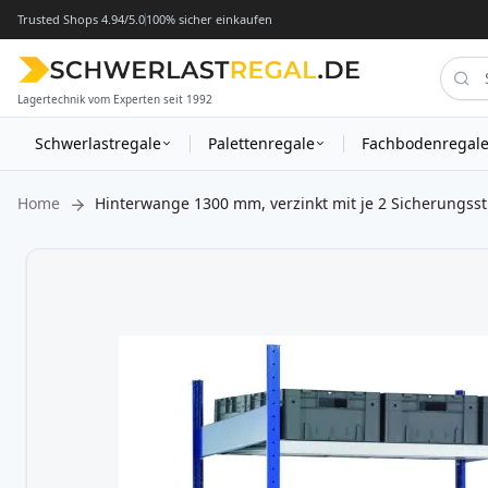
Trusted Shops 4.94/5.0
100% sicher einkaufen
Lagertechnik vom Experten seit 1992
Schwerlastregale
Palettenregale
Fachbodenregal
Home
Hinterwange 1300 mm, verzinkt mit je 2 Sicherungsst
Zum
Ende
der
Bildergalerie
springen