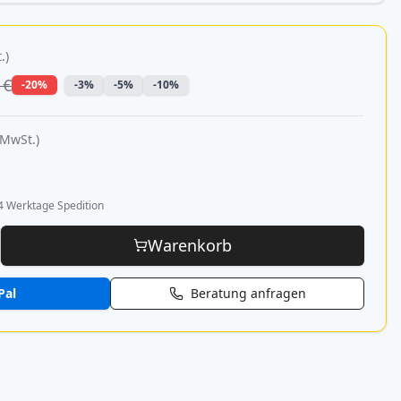
.)
 €
-20%
-3%
-5%
-10%
 MwSt.)
4 Werktage Spedition
Warenkorb
Pal
Beratung anfragen