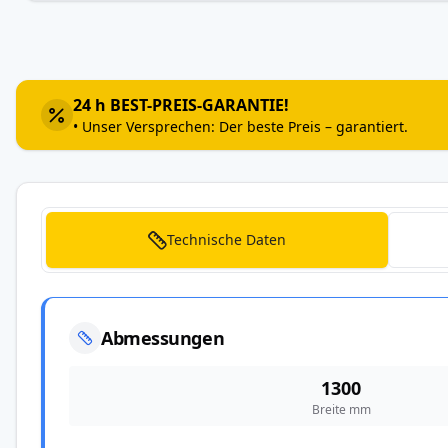
Zum
Anfang
der
Bildergalerie
24 h BEST-PREIS-GARANTIE!
springen
• Unser Versprechen: Der beste Preis – garantiert.
Technische Daten
Abmessungen
1300
Breite mm