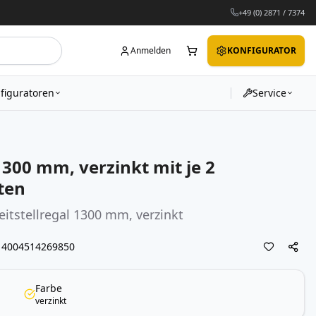
+49 (0) 2871 / 7374
Anmelden
KONFIGURATOR
figuratoren
Service
300 mm, verzinkt mit je 2
ten
itstellregal 1300 mm, verzinkt
4004514269850
Farbe
verzinkt