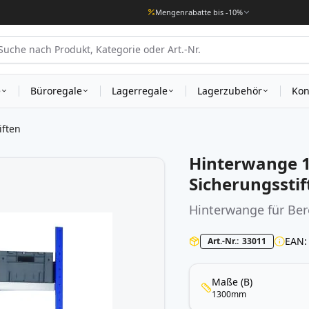
Mengenrabatte bis -10%
e
Büroregale
Lagerregale
Lagerzubehör
Kon
iften
Hinterwange 1
Sicherungsstif
Hinterwange für Bere
EAN
Art.-Nr.
33011
Maße (B)
1300mm