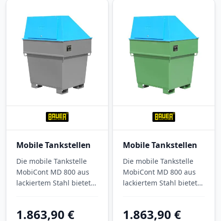
Mobile Tankstellen
Mobile Tankstellen
Die mobile Tankstelle
Die mobile Tankstelle
MobiCont MD 800 aus
MobiCont MD 800 aus
lackiertem Stahl bietet
lackiertem Stahl bietet
800 Liter Inhalt für die
800 Liter Inhalt für die
mobile Betankung auf
mobile Betankung auf
1.863,90 €
1.863,90 €
Baustelle, Hof und
Baustelle, Hof und