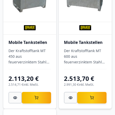
Mobile Tankstellen
Mobile Tankstellen
Der Kraftstofftank MT
Der Kraftstofftank MT
450 aus
600 aus
feuerverzinktem Stahl
feuerverzinktem Stahl
bietet 450 Liter Inhalt
bietet 600 Liter Inhalt
für die mobile
für die mobile
2.113,20 €
2.513,70 €
Betankung als kompakte
Betankung als robuste
Hoftankstelle. Mit
Hoftankstelle. Mit
2.514,71 €
inkl. MwSt.
2.991,30 €
inkl. MwSt.
Außenmaßen von 880 ×
Außenmaßen von 880 ×
1060 × 890 mm (B × L ×
1360 × 890 mm (B × L ×
H) wird die mobile
H) wird die mobile
Tankstelle montiert
Tankstelle montiert
geliefert und versorgt
geliefert und versorgt