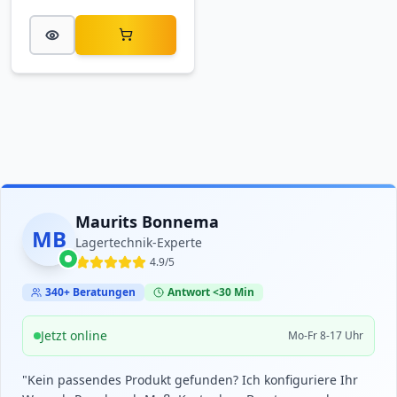
Hoftankstelle. Mit
Außenmaßen von 880 ×
1660 × 1100 mm (B × L ×
H) wird die mobile
Tankstelle montiert
geliefert und versorgt
Maschinen und
Fahrzeuge zuverlässig
mit Kraftstoff.
Maurits Bonnema
MB
Lagertechnik-Experte
4.9/5
340+ Beratungen
Antwort <30 Min
Jetzt online
Mo-Fr 8-17 Uhr
"Kein passendes Produkt gefunden? Ich konfiguriere Ihr