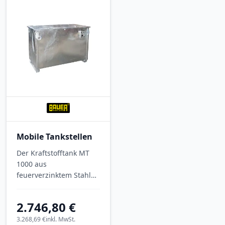
Maschinen und
Maschinen und
Fahrzeuge zuverlässig
Fahrzeuge zuverlässig
mit Kraftstoff.
mit Kraftstoff.
Mobile Tankstellen
Der Kraftstofftank MT
1000 aus
feuerverzinktem Stahl
bietet 1000 Liter Inhalt
für die mobile
2.746,80 €
Betankung als
leistungsstarke
3.268,69 €
inkl. MwSt.