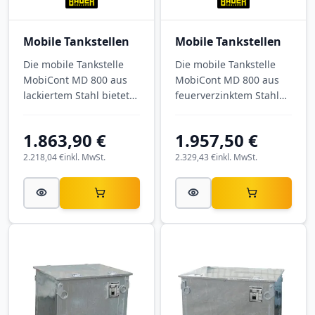
Mobile Tankstellen
Mobile Tankstellen
Die mobile Tankstelle
Die mobile Tankstelle
MobiCont MD 800 aus
MobiCont MD 800 aus
lackiertem Stahl bietet
feuerverzinktem Stahl
800 Liter Inhalt für die
bietet 800 Liter Inhalt
mobile Betankung auf
für die mobile
1.863,90 €
1.957,50 €
Baustelle, Hof und
Betankung auf
Betriebsgelände. Mit
Baustelle, Hof und
2.218,04 €
inkl. MwSt.
2.329,43 €
inkl. MwSt.
kompakten
Betriebsgelände. Mit
Außenmaßen von 1025
Außenmaßen von 1025
× 1225 × 1625 mm (B × L
× 1225 × 1625 mm (B × L
× H) wird der
× H) wird der
Kraftstofftank montiert
Kraftstofftank montiert
geliefert und ist als
geliefert und eignet
praktische Hoftankstelle
sich als robuste
sofort einsatzbereit.
Hoftankstelle für den
Ausführung: RAL 2000
Außeneinsatz.
Gelborange.