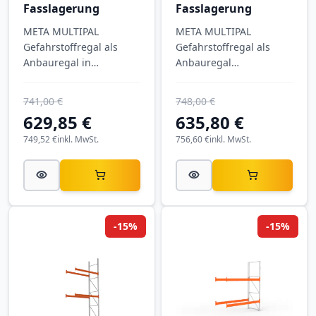
Fasslagerung
Fasslagerung
META MULTIPAL
META MULTIPAL
Gefahrstoffregal als
Gefahrstoffregal als
Anbauregal in
Anbauregal
Schraubbauweise,
(Schraubregal) mit
verzinkt, mit
Auffangwanne Typ 2 –
741,00 €
748,00 €
Auffangwanne Typ 1,
verzinkt, 2.700 × 2.700 ×
629,85 €
635,80 €
drei Lagerebenen und
1.100 mm, Feldlast 8.
6.500 kg Feldlast für die
749,52 €
inkl. MwSt.
756,60 €
inkl. MwSt.
normkonforme
Lagerung von
Gefahrstoffen und
wassergefährdenden
Stoffen.
-15%
-15%