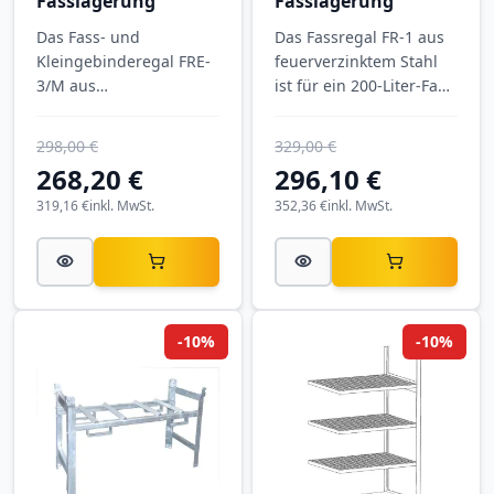
Fasslagerung
Fasslagerung
Das Fass- und
Das Fassregal FR-1 aus
Kleingebinderegal FRE-
feuerverzinktem Stahl
3/M aus
ist für ein 200-Liter-Fass
feuerverzinktem Stahl
ausgelegt und trägt bis
trägt bis zu 500 kg und
zu 380 kg. Mit 980 × 580
298,00 €
329,00 €
lagert Fässer wie
× 850 mm Aufstellmaß
268,20 €
296,10 €
Kleingebinde
lagern Sie Ihr Fass
übersichtlich an einem
319,16 €
inkl. MwSt.
liegend und gut
352,36 €
inkl. MwSt.
Platz. Mit 1320 × 785 ×
zugänglich - fertig
805 mm Aufstellmaß
montiert für Werkstatt,
sorgt es für Ordnung im
Lager und Produktion.
Gefahrstofflager. Wird
zerlegt geliefert.
-10%
-10%