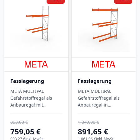
Fasslagerung
Fasslagerung
META MULTIPAL
META MULTIPAL
Gefahrstoffregal als
Gefahrstoffregal als
Anbauregal mit
Anbauregal in
Auffangwanne Typ 7,
Schraubbauweise:
verzinkter
verzinkt, Wannentyp 3,
893,00 €
1.049,00 €
Schraubregal-
drei Lagerebenen mit
759,05 €
891,65 €
Konstruktion und 8.100
2.930 kg Fachlast und
kg Feldlast – für
903,27 €
inkl. MwSt.
8.800 kg Feldlast — für
1.061,06 €
inkl. MwSt.