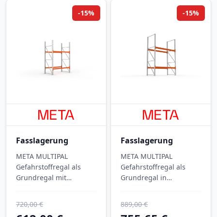
-15%
-15%
Fasslagerung
Fasslagerung
META MULTIPAL
META MULTIPAL
Gefahrstoffregal als
Gefahrstoffregal als
Grundregal mit
Grundregal in
integrierter
Einfachausführung,
Auffangwanne Typ 1 für
verzinkt, mit integrierter
720,00 €
889,00 €
die normkonforme
Auffangwanne Typ 4 —