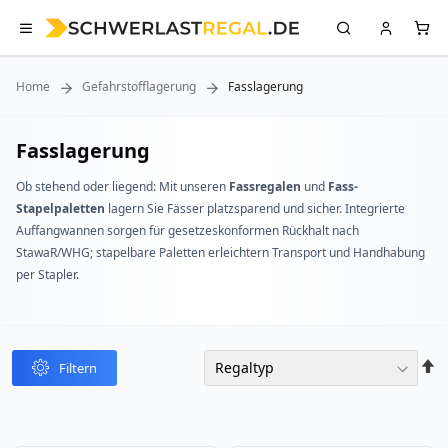
Home
Gefahrstofflagerung
Fasslagerung
Fasslagerung
Ob stehend oder liegend: Mit unseren
Fassregalen
und
Fass-
Stapelpaletten
lagern Sie Fässer platzsparend und sicher. Integrierte
Auffangwannen sorgen für gesetzeskonformen Rückhalt nach
StawaR/WHG; stapelbare Paletten erleichtern Transport und Handhabung
per Stapler.
In
Filtern
abst
Reih