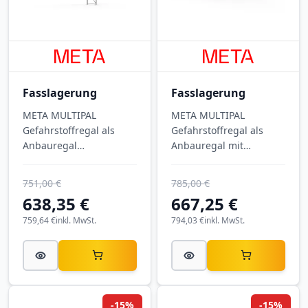
Fasslagerung
Fasslagerung
META MULTIPAL
META MULTIPAL
Gefahrstoffregal als
Gefahrstoffregal als
Anbauregal
Anbauregal mit
(Einfachregal) mit
Auffangwanne Typ 5 –
integrierter
verzinkt, 3.300 mm
751,00 €
785,00 €
Auffangwanne Typ 6 für
hoch, 8.100 kg Feldlast,
638,35 €
667,25 €
die normkonforme
für die normkonforme
Lagerung gefährlicher
759,64 €
inkl. MwSt.
Lagerung von
794,03 €
inkl. MwSt.
Stoffe — verzinkt,
Gefahrstoffen und
Feldlast 7.100 kg,
wassergefährdenden
Fachlast 2.800 kg, Höhe
Stoffen.
4.900 mm.
-15%
-15%