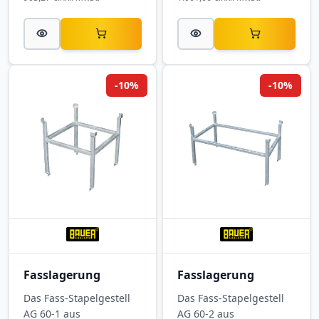
normkonforme
die normkonforme
Lagerung gefährlicher
Lagerung von
und
Gefahrstoffen und
wassergefährdender
wassergefährdenden
Stoffe.
Stoffen.
-10%
-10%
Fasslagerung
Fasslagerung
Das Fass-Stapelgestell
Das Fass-Stapelgestell
AG 60-1 aus
AG 60-2 aus