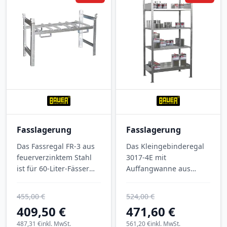
H) ist es ideal für die
gesetzeskonforme
Lagerung in Werkstatt
und Lager.
Fasslagerung
Fasslagerung
Das Fassregal FR-3 aus
Das Kleingebinderegal
feuerverzinktem Stahl
3017-4E mit
ist für 60-Liter-Fässer
Auffangwanne aus
ausgelegt und trägt bis
verzinktem Stahl
zu 760 kg. Mit 1380 ×
bevorratet Kleingebinde
455,00 €
524,00 €
580 × 850 mm
mit
409,50 €
471,60 €
Aufstellmaß lagern Sie
wassergefährdenden
kleinere Fässer liegend
487,31 €
inkl. MwSt.
Flüssigkeiten sicher und
561,20 €
inkl. MwSt.