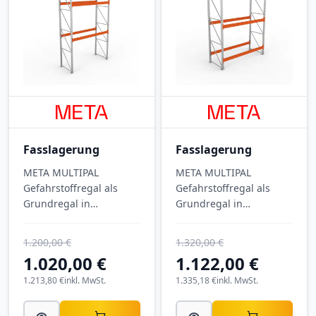
Fasslagerung
Fasslagerung
META MULTIPAL
META MULTIPAL
Gefahrstoffregal als
Gefahrstoffregal als
Grundregal in
Grundregal in
Schraubbauweise mit
Schraubbauweise,
Auffangwanne Typ 7 –
verzinkt, mit integrierter
1.200,00 €
1.320,00 €
verzinkt, 4.900 mm
Auffangwanne Typ 3 – 3
1.020,00 €
1.122,00 €
hoch, 8.100 kg Feldlast,
Lagerebenen, 8.800 kg
für die normkonforme
1.213,80 €
inkl. MwSt.
Feldlast, Abmessungen
1.335,18 €
inkl. MwSt.
Lagerung von
3.800 × 2.700 × 1.100
Gefahrstoffen und
mm.