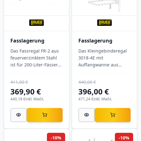
Fasslagerung
Fasslagerung
Das Fassregal FR-2 aus
Das Kleingebinderegal
feuerverzinktem Stahl
3018-4E mit
ist für 200-Liter-Fässer
Auffangwanne aus
ausgelegt und trägt bis
verzinktem Stahl
zu 760 kg. Mit 1380 ×
bevorratet Kleingebinde
411,00 €
440,00 €
580 × 850 mm
mit
369,90 €
396,00 €
Aufstellmaß lagern Sie
wassergefährdenden
mehrere Fässer liegend
440,18 €
inkl. MwSt.
Flüssigkeiten sicher und
471,24 €
inkl. MwSt.
und gut zugänglich -
übersichtlich. Die
fertig montiert für
Wanne bietet 28 Liter
Werkstatt, Lager und
Auffangvolumen, jede
Produktion.
Ebene trägt 150 kg. Mit
Außenmaßen 1020 ×
-10%
-10%
660 × 2000 mm (B × T ×