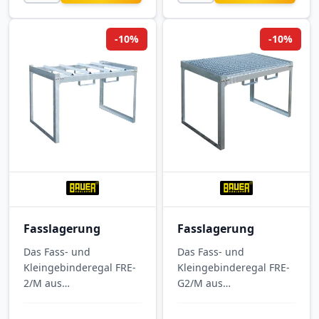
Gefahrstofflager. Wird
Kleingebinde. Wird
zerlegt geliefert.
zerlegt geliefert.
-10%
-10%
Fasslagerung
Fasslagerung
Das Fass- und
Das Fass- und
Kleingebinderegal FRE-
Kleingebinderegal FRE-
2/M aus
G2/M aus
feuerverzinktem Stahl
feuerverzinktem Stahl
trägt bis zu 500 kg und
ist mit Gitterrost