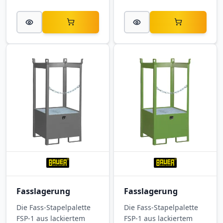
und gut zugänglich -
übersichtlich. Die
fertig montiert für
Wanne bietet 28 Liter
Werkstatt, Lager und
Auffangvolumen, jede
Produktion.
Ebene trägt 150 kg. Mit
Außenmaßen 1040 ×
660 × 2000 mm (B × T ×
H) ist es ideal für die
gesetzeskonforme
Lagerung in Werkstatt
und Lager.
Fasslagerung
Fasslagerung
Die Fass-Stapelpalette
Die Fass-Stapelpalette
FSP-1 aus lackiertem
FSP-1 aus lackiertem