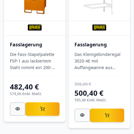
Ausführung: RAL 5012
Ausführung: RAL 3000
Lichtblau.
feuerrot.
Fasslagerung
Fasslagerung
Die Fass-Stapelpalette
Das Kleingebinderegal
FSP-1 aus lackiertem
3020-4E mit
Stahl nimmt ein 200-
Auffangwanne aus
Liter-Fass auf und fängt
verzinktem Stahl
mit 210 l
bevorratet Kleingebinde
556,00 €
482,40 €
Auffangvolumen
mit
500,40 €
auslaufende Stoffe
wassergefährdenden
574,06 €
inkl. MwSt.
sicher auf. Mit 750 × 750
Flüssigkeiten sicher und
595,48 €
inkl. MwSt.
× 1590 mm (B × T × H),
übersichtlich. Die
Gitterrost und einer
Wanne bietet 28 Liter
Tragfähigkeit von 1000
Auffangvolumen, jede
kg/m² ist sie stapelbar
Ebene trägt 150 kg. Mit
und für die
Außenmaßen 1020 ×