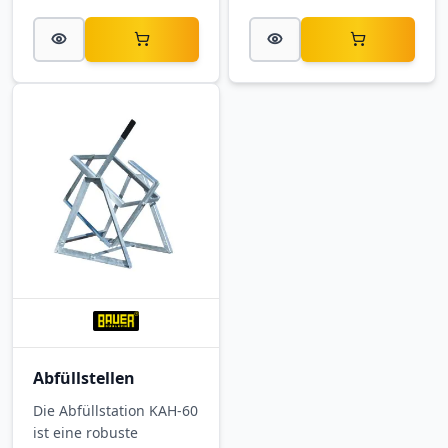
Maßen 360 × 270 × 520
Maßen 520 × 375 × 785
mm (B × T × H) bietet sie
mm (B × T × H) bietet sie
einen platzsparenden,
einen sicheren,
sauberen Arbeitsplatz
sauberen Arbeitsplatz
beim Umfüllen in
beim Umfüllen in
Kanister – für Werkstatt,
Kanister – ideal für
Lager und Produktion.
Werkstatt, Lager und
Produktion.
Abfüllstellen
Die Abfüllstation KAH-60
ist eine robuste