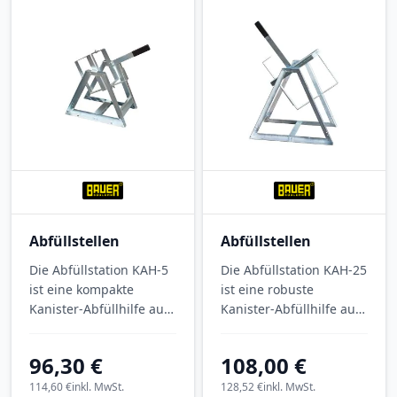
Abfüllstellen
Abfüllstellen
Die Abfüllstation KAH-5
Die Abfüllstation KAH-25
ist eine kompakte
ist eine robuste
Kanister-Abfüllhilfe aus
Kanister-Abfüllhilfe aus
verzinktem Stahl für das
verzinktem Stahl für das
tropffreie Abfüllen von
tropffreie Abfüllen von
96,30 €
108,00 €
Gefahrstoffen aus
Gefahrstoffen aus
Kleingebinden. Mit den
Kleingebinden. Mit den
114,60 €
inkl. MwSt.
128,52 €
inkl. MwSt.