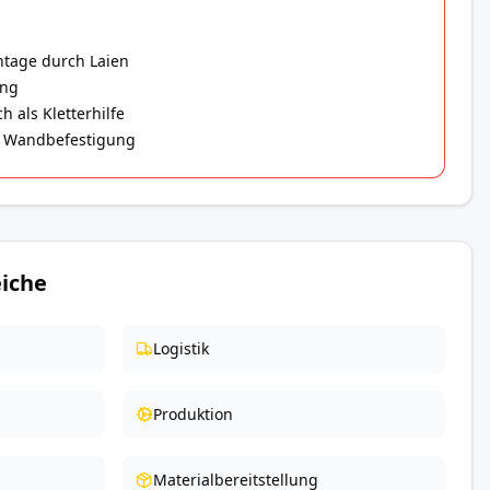
ntage durch Laien
ung
 als Kletterhilfe
er Wandbefestigung
iche
Logistik
Produktion
Materialbereitstellung