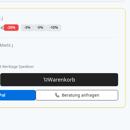
.)
 €
-20%
-3%
-5%
-10%
 MwSt.)
4 Werktage Spedition
Warenkorb
Pal
Beratung anfragen