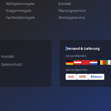
Weitspannregale
Kontakt
Kragarmregale
Planungsservice
Fachbodenregale
Montageservice
Versand & Lieferung
Versandländer:
Kontakt
Datenschutz
Versandpartner:
DHL
DPD
Rhenus