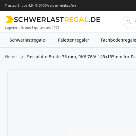
Trusted Shops 4.94/5.0
100% sicher einkaufen
Lagertechnik vom Experten seit 1992
Schwerlastregale
Palettenregale
Fachbodenregal
Home
Fussplatte Breite 76 mm, RK6 76/A 145x155mm für Pa
Zum
Ende
der
Bildergalerie
springen