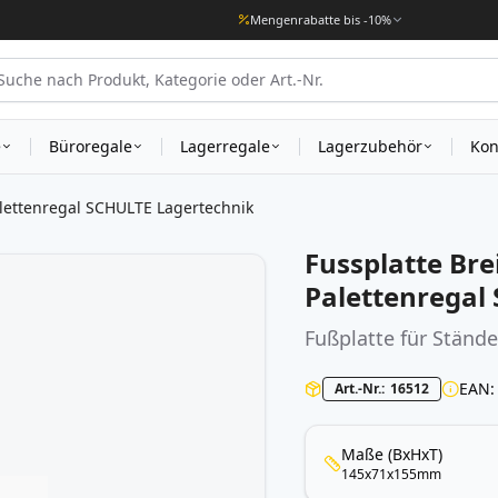
Mengenrabatte bis -10%
e
Büroregale
Lagerregale
Lagerzubehör
Kon
lettenregal SCHULTE Lagertechnik
Fussplatte Br
Palettenregal
Fußplatte für Ständ
EAN
Art.-Nr.
16512
Maße (BxHxT)
145x71x155mm