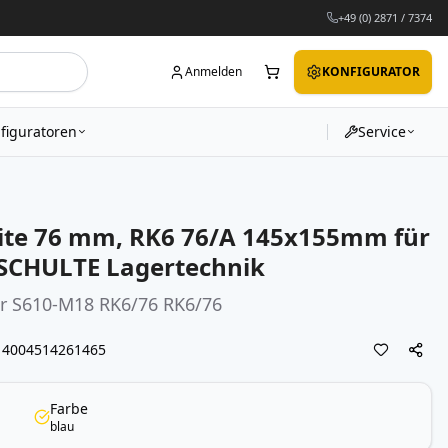
+49 (0) 2871 / 7374
Anmelden
KONFIGURATOR
figuratoren
Service
eite 76 mm, RK6 76/A 145x155mm für
 SCHULTE Lagertechnik
er S610-M18 RK6/76 RK6/76
4004514261465
Farbe
blau