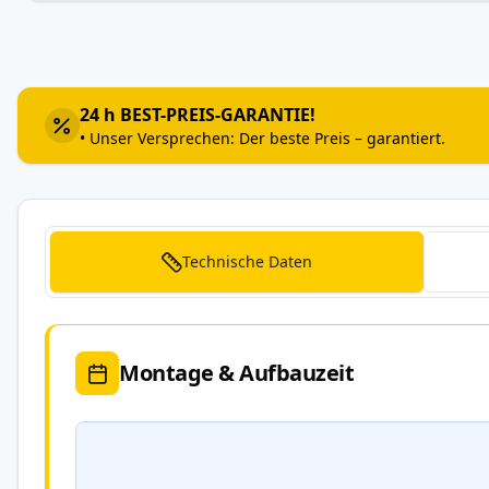
Zum
Anfang
der
Bildergalerie
24 h BEST-PREIS-GARANTIE!
springen
• Unser Versprechen: Der beste Preis – garantiert.
Technische Daten
Montage & Aufbauzeit