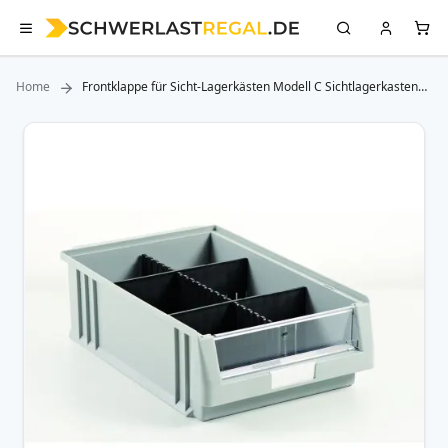
Home
Frontklappe für Sicht-Lagerkästen Modell C Sichtlagerkasten
200x213x330 mm
Zum
Ende
der
Bildergalerie
springen