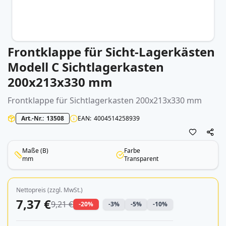
Frontklappe für Sicht-Lagerkästen
Zum
Anfang
Modell C Sichtlagerkasten
der
200x213x330 mm
Bildergalerie
springen
Frontklappe für Sichtlagerkasten 200x213x330 mm
Art.-Nr.
13508
EAN
4004514258939
Maße (B)
Farbe
mm
Transparent
Nettopreis (zzgl. MwSt.)
7,37 €
9,21 €
-20%
-3%
-5%
-10%