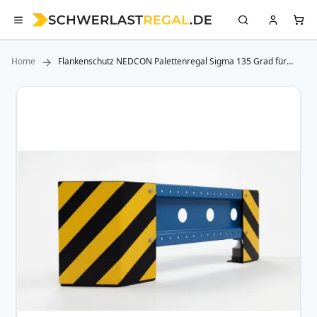
Home
Flankenschutz NEDCON Palettenregal Sigma 135 Grad für
Einfachregal 1.100 mm Länge
Zum
Ende
der
Bildergalerie
springen