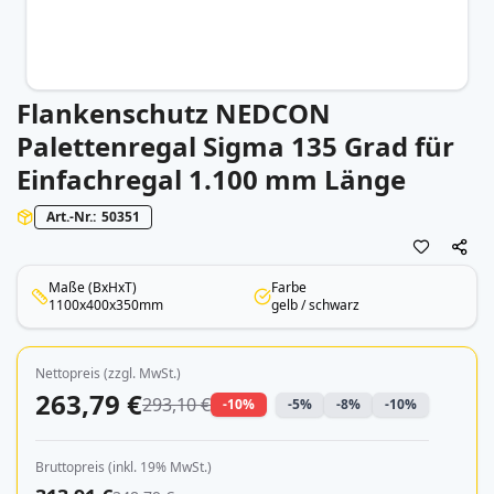
Flankenschutz NEDCON
Zum
Anfang
Palettenregal Sigma 135 Grad für
der
Einfachregal 1.100 mm Länge
Bildergalerie
springen
Art.-Nr.
50351
Maße (BxHxT)
Farbe
1100x400x350mm
gelb / schwarz
Nettopreis (zzgl. MwSt.)
263,79 €
293,10 €
-10%
-5%
-8%
-10%
Bruttopreis (inkl. 19% MwSt.)