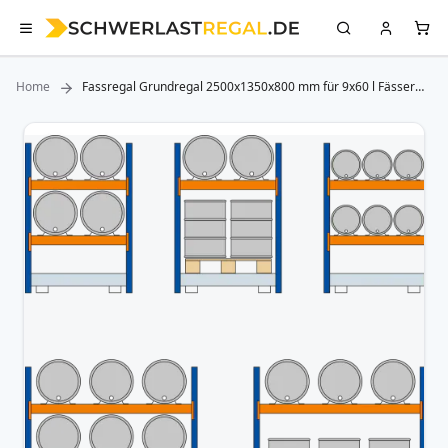
Home
Fassregal Grundregal 2500x1350x800 mm für 9x60 l Fässer
liegend
Zum
Ende
der
Bildergalerie
springen