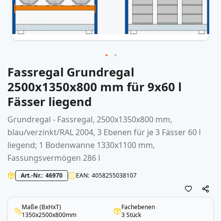
Fassregal Grundregal
Zum
Anfang
2500x1350x800 mm für 9x60 l
der
Fässer liegend
Bildergalerie
springen
Grundregal - Fassregal, 2500x1350x800 mm,
blau/verzinkt/RAL 2004, 3 Ebenen für je 3 Fässer 60 l
liegend; 1 Bodenwanne 1330x1100 mm,
Fassungsvermögen 286 l
Art.-Nr.
46970
EAN
4058255038107
Maße (BxHxT)
Fachebenen
1350x2500x800mm
3 Stück