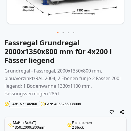
Fassregal Grundregal
Zum
Anfang
2000x1350x800 mm für 4x200 l
der
Fässer liegend
Bildergalerie
springen
Grundregal - Fassregal, 2000x1350x800 mm,
blau/verzinkt/RAL 2004, 2 Ebenen für je 2 Fässer 200 l
liegend; 1 Bodenwanne 1330x1100 mm,
Fassungsvermögen 286 l
Art.-Nr.
46960
EAN
4058255038008
Maße (BxHxT)
Fachebenen
1350x2000x800mm
2 Stück