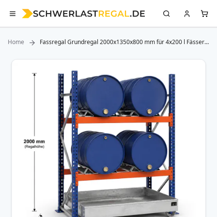
Home
Fassregal Grundregal 2000x1350x800 mm für 4x200 l Fässer
liegend
Zum
Ende
der
Bildergalerie
springen