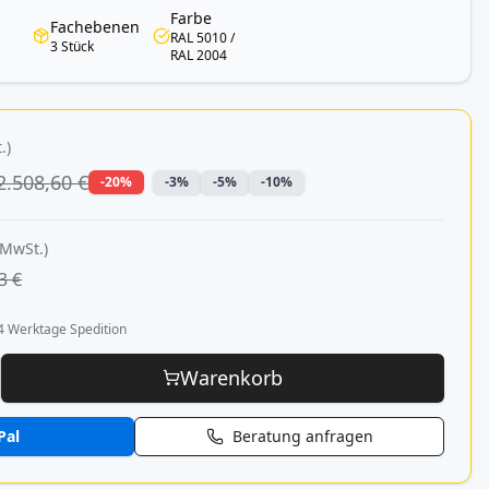
Farbe
Fachebenen
RAL 5010 /
3 Stück
RAL 2004
.)
2.508,60 €
-20%
-3%
-5%
-10%
 MwSt.)
3 €
4 Werktage Spedition
Warenkorb
Pal
Beratung anfragen