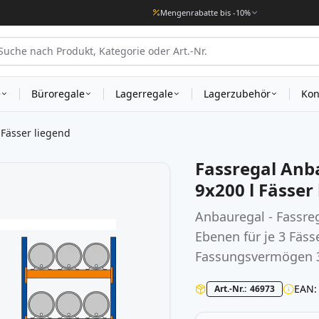
Mengenrabatte bis -10%
e
Büroregale
Lagerregale
Lagerzubehör
Kon
Fässer liegend
Fassregal Anb
9x200 l Fässer
Anbauregal - Fassre
Ebenen für je 3 Fäs
Fassungsvermögen 3
EAN
Art.-Nr.
46973