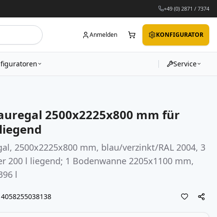
+49 (0) 2871 / 7374
Anmelden
KONFIGURATOR
figuratoren
Service
auregal 2500x2225x800 mm für
 liegend
gal, 2500x2225x800 mm, blau/verzinkt/RAL 2004, 3
ser 200 l liegend; 1 Bodenwanne 2205x1100 mm,
96 l
4058255038138