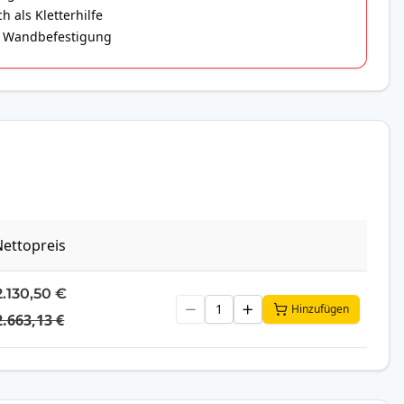
 als Kletterhilfe
er Wandbefestigung
ettopreis
2.130,50 €
Hinzufügen
2.663,13 €