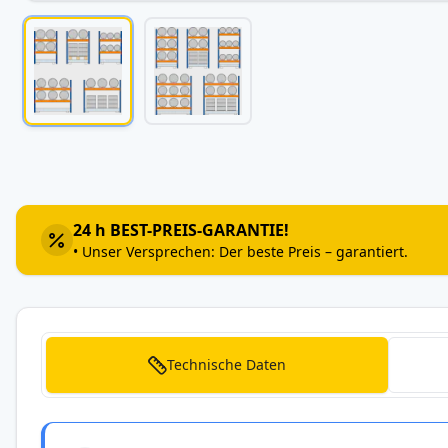
Zum
Anfang
der
Bildergalerie
24 h BEST-PREIS-GARANTIE!
springen
• Unser Versprechen: Der beste Preis – garantiert.
Technische Daten