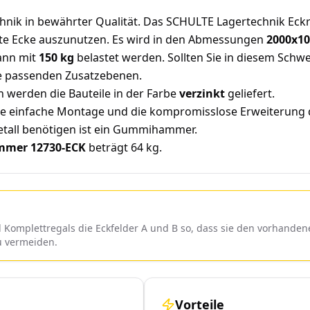
hnik in bewährter Qualität. Das SCHULTE Lagertechnik Eck
tzte Ecke auszunutzen. Es wird in den Abmessungen
2000x1
ann mit
150 kg
belastet werden. Sollten Sie in diesem Schw
e passenden Zusatzebenen.
n werden die Bauteile in der Farbe
verzinkt
geliefert.
die einfache Montage und die kompromisslose Erweiterung
Metall benötigen ist ein Gummihammer.
mmer 12730-ECK
beträgt 64 kg.
Komplettregals die Eckfelder A und B so, dass sie den vorhande
u vermeiden.
Vorteile