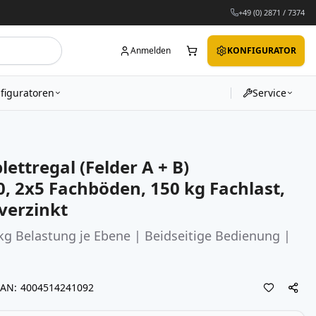
+49 (0) 2871 / 7374
Anmelden
KONFIGURATOR
figuratoren
Service
ettregal (Felder A + B)
, 2x5 Fachböden, 150 kg Fachlast,
verzinkt
kg Belastung je Ebene | Beidseitige Bedienung |
EAN
4004514241092