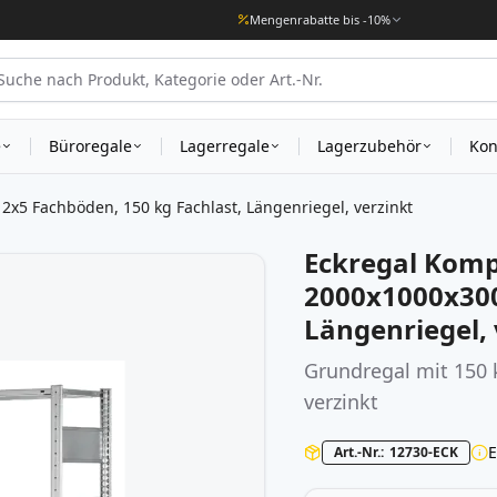
Mengenrabatte bis -10%
e
Büroregale
Lagerregale
Lagerzubehör
Kon
 2x5 Fachböden, 150 kg Fachlast, Längenriegel, verzinkt
Eckregal Kompl
2000x1000x300
Längenriegel, 
Grundregal mit 150 
verzinkt
Art.-Nr.
12730-ECK