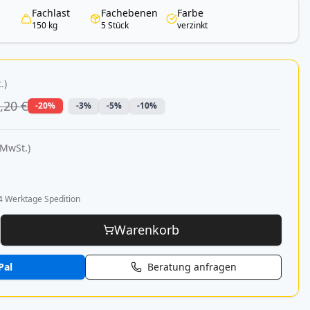
Fachlast
Fachebenen
Farbe
150 kg
5 Stück
verzinkt
.)
,20 €
-20%
-3%
-5%
-10%
 MwSt.)
4 Werktage Spedition
Warenkorb
Pal
Beratung anfragen