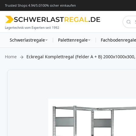
Trusted Shops 4.94/5.0
100% sicher einkaufen
Lagertechnik vom Experten seit 1992
Schwerlastregale
Palettenregale
Fachbodenregal
Home
Eckregal Komplettregal (Felder A + B) 2000x1000x300,
Zum
Ende
der
Bildergalerie
springen