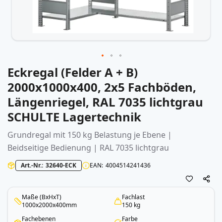
Eckregal (Felder A + B)
Zum
Anfang
2000x1000x400, 2x5 Fachböden,
der
Längenriegel, RAL 7035 lichtgrau
Bildergalerie
springen
SCHULTE Lagertechnik
Grundregal mit 150 kg Belastung je Ebene |
Beidseitige Bedienung | RAL 7035 lichtgrau
Art.-Nr.
32640-ECK
EAN
4004514241436
Maße (BxHxT)
Fachlast
1000x2000x400mm
150 kg
Fachebenen
Farbe