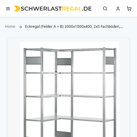
Home
Eckregal (Felder A + B) 2000x1000x400, 2x5 Fachböden,
Längenriegel, RAL 7035 lichtgrau SCHULTE Lagertechnik
Zum
Ende
der
Bildergalerie
springen