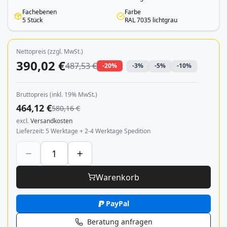
Fachebenen
Farbe
5 Stück
RAL 7035 lichtgrau
Nettopreis (zzgl. MwSt.)
390,02 €
487,53 €
-20%
-3%
-5%
-10%
Bruttopreis (inkl. 19% MwSt.)
464,12 €
580,16 €
excl.
Versandkosten
Lieferzeit
5 Werktage + 2-4 Werktage Spedition
Warenkorb
PayPal
Beratung anfragen