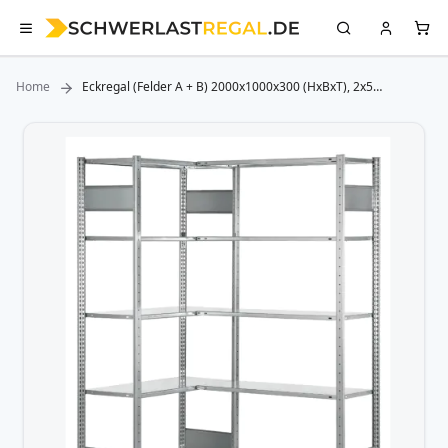
Home
Eckregal (Felder A + B) 2000x1000x300 (HxBxT), 2x5
Fachböden, Längenriegel, RAL 7035 lichtgrau SCHULTE
Lagertechnik
Zum
Ende
der
Bildergalerie
springen