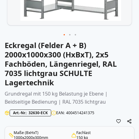
Eckregal (Felder A + B)
Zum
Anfang
2000x1000x300 (HxBxT), 2x5
der
Fachböden, Längenriegel, RAL
Bildergalerie
springen
7035 lichtgrau SCHULTE
Lagertechnik
Grundregal mit 150 kg Belastung je Ebene |
Beidseitige Bedienung | RAL 7035 lichtgrau
Art.-Nr.
32630-ECK
EAN
4004514241375
Maße (BxHxT)
Fachlast
1000x2000x300mm
150 kg