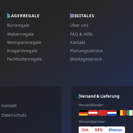
LAGERREGALE
DIGITALES
Büroregale
Über uns
Wabenregale
FAQ & Hilfe
Weitspannregale
Kontakt
Kragarmregale
Planungsservice
Fachbodenregale
Montageservice
Versand & Lieferung
Versandländer:
Kontakt
Datenschutz
Versandpartner:
DHL
DPD
Rhenus