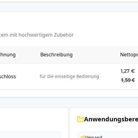
ystem mit hochwertigem Zubehör
chnung
Beschreibung
Nettopr
1,27 €
chloss
für die einseitige Bedienung
1,59 €
Anwendungsbere
Versand