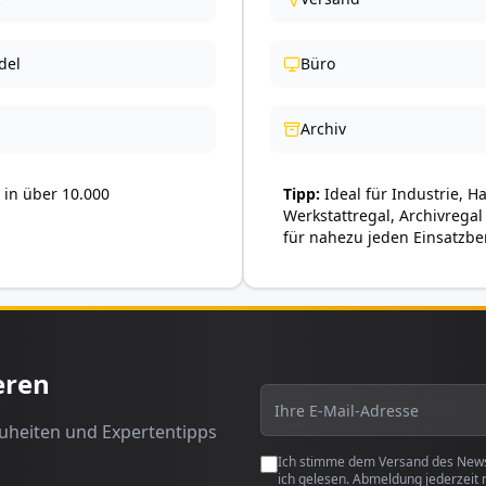
del
Büro
Archiv
in über 10.000
Tipp
Ideal für Industrie, H
Werkstattregal, Archivregal
für nahezu jeden Einsatzbe
eren
euheiten und Expertentipps
Ich stimme dem Versand des Newsl
ich gelesen. Abmeldung jederzeit 