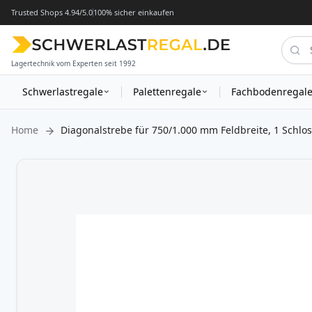
Trusted Shops 4.94/5.0
100% sicher einkaufen
Lagertechnik vom Experten seit 1992
Schwerlastregale
Palettenregale
Fachbodenregal
Home
Diagonalstrebe für 750/1.000 mm Feldbreite, 1 Schlo
Zum
Ende
der
Bildergalerie
springen