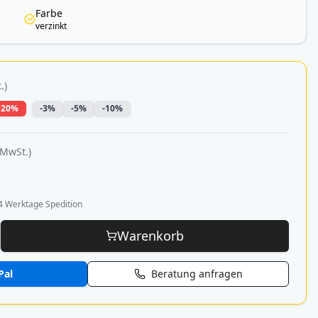
Farbe
verzinkt
.)
-20%
-3%
-5%
-10%
 MwSt.)
4 Werktage Spedition
Warenkorb
Pal
Beratung anfragen