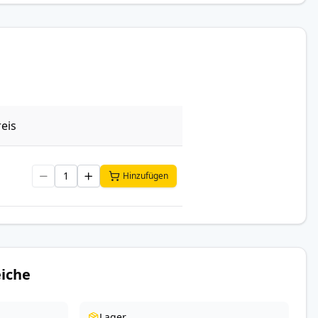
eis
Hinzufügen
iche
Lager