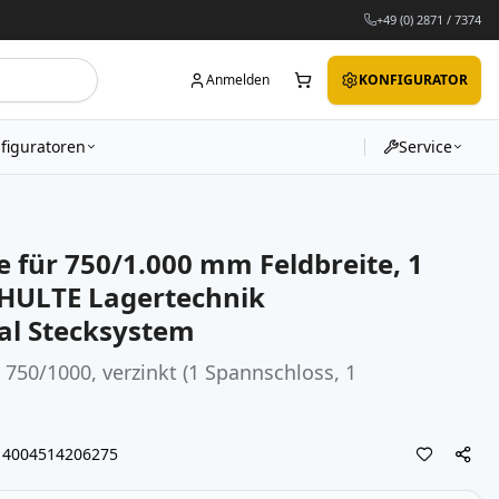
+49 (0) 2871 / 7374
Anmelden
KONFIGURATOR
figuratoren
Service
 für 750/1.000 mm Feldbreite, 1
SCHULTE Lagertechnik
al Stecksystem
750/1000, verzinkt (1 Spannschloss, 1
4004514206275