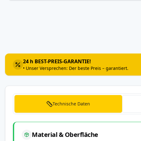
Zum
Anfang
der
Bildergalerie
springen
24 h BEST-PREIS-GARANTIE!
• Unser Versprechen: Der beste Preis – garantiert.
Technische Daten
Material & Oberfläche