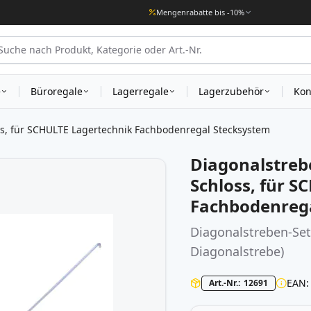
Mengenrabatte bis -10%
e
Büroregale
Lagerregale
Lagerzubehör
Kon
ss, für SCHULTE Lagertechnik Fachbodenregal Stecksystem
Diagonalstrebe
Schloss, für 
Fachbodenreg
Diagonalstreben-Set 
Diagonalstrebe)
EAN
Art.-Nr.
12691