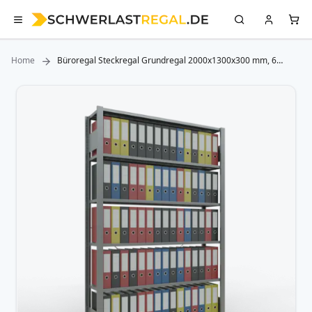
Home
Büroregal Steckregal Grundregal 2000x1300x300 mm, 6
Fachböden, 85 kg Fachlast, Kreuzstrebe, verzinkt, ohne
Anschlagleiste
Zum
Ende
der
Bildergalerie
springen