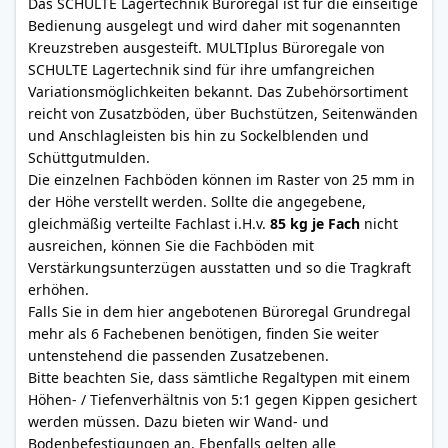
Das SCHULTE Lagertechnik Büroregal ist für die einseitige
Bedienung ausgelegt und wird daher mit sogenannten
Kreuzstreben ausgesteift. MULTIplus Büroregale von
SCHULTE Lagertechnik sind für ihre umfangreichen
Variationsmöglichkeiten bekannt. Das Zubehörsortiment
reicht von Zusatzböden, über Buchstützen, Seitenwänden
und Anschlagleisten bis hin zu Sockelblenden und
Schüttgutmulden.
Die einzelnen Fachböden können im Raster von 25 mm in
der Höhe verstellt werden. Sollte die angegebene,
gleichmäßig verteilte Fachlast i.H.v.
85 kg je Fach
nicht
ausreichen, können Sie die Fachböden mit
Verstärkungsunterzügen ausstatten und so die Tragkraft
erhöhen.
Falls Sie in dem hier angebotenen Büroregal Grundregal
mehr als 6 Fachebenen benötigen, finden Sie weiter
untenstehend die passenden Zusatzebenen.
Bitte beachten Sie, dass sämtliche Regaltypen mit einem
Höhen- / Tiefenverhältnis von 5:1 gegen Kippen gesichert
werden müssen. Dazu bieten wir Wand- und
Bodenbefestigungen an. Ebenfalls gelten alle