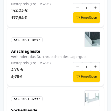
Nettopreis (zzgl. MwSt.)
142,03 €
177,54 €
Hinzufügen
Art.-Nr.
10497
Anschlagleiste
verhindert das Durchrutschen des Lagerguts
Nettopreis (zzgl. MwSt.)
3,76 €
4,70 €
Hinzufügen
Art.-Nr.
12567
Sockelblende