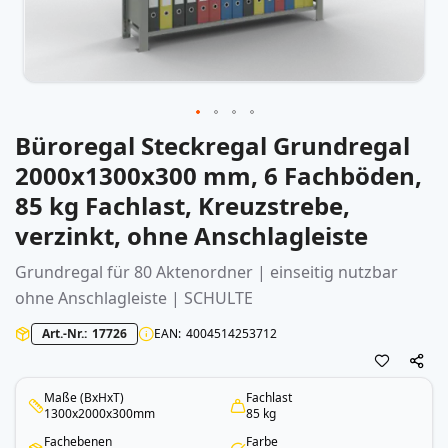
Büroregal Steckregal Grundregal
Zum
Anfang
2000x1300x300 mm, 6 Fachböden,
der
85 kg Fachlast, Kreuzstrebe,
Bildergalerie
springen
verzinkt, ohne Anschlagleiste
Grundregal für 80 Aktenordner | einseitig nutzbar
ohne Anschlagleiste | SCHULTE
Art.-Nr.
17726
EAN
4004514253712
Maße (BxHxT)
Fachlast
1300x2000x300mm
85 kg
Fachebenen
Farbe