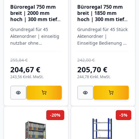
Büroregal 750 mm
Büroregal 750 mm
breit | 2000 mm
breit | 1850 mm
hoch | 300 mm tief |
hoch | 300 mm tief |
6 Ebenen
5 Ebenen
Grundregal für 45
Grundregal für 45 Stück
Aktenordner | einseitig
Aktenordner |
nutzbar ohne
Einseitige Bedienung |
Anschlagleiste |
META
SCHULTE
255,84 €
242,00 €
204,67 €
205,70 €
243,56 €
inkl. MwSt.
244,78 €
inkl. MwSt.
-20%
-5%