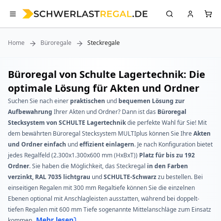
Home
Büroregale
Steckregale
Büroregal von Schulte Lagertechnik: Die
optimale Lösung für Akten und Ordner
Suchen Sie nach einer
praktischen
und
bequemen Lösung zur
Aufbewahrung
Ihrer Akten und Ordner? Dann ist das
Büroregal
Stecksystem von SCHULTE Lagertechnik
die perfekte Wahl für Sie! Mit
dem bewährten Büroregal Stecksystem MULTIplus können Sie Ihre
Akten
und Ordner einfach
und
effizient einlagern
. Je nach Konfiguration bietet
jedes Regalfeld (2.300x1.300x600 mm (HxBxT))
Platz für bis zu 192
Ordner
. Sie haben die Möglichkeit, das Steckregal
in den Farben
verzinkt, RAL 7035 lichtgrau
und
SCHULTE-Schwarz
zu bestellen. Bei
einseitigen Regalen mit 300 mm Regaltiefe können Sie die einzelnen
Ebenen optional mit Anschlagleisten ausstatten, während bei doppelt-
tiefen Regalen mit 600 mm Tiefe sogenannte Mittelanschläge zum Einsatz
Mehr lesen
kommen.