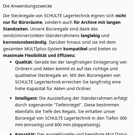
Die Anwendungszwecke
Die Steckregale von SCHULTE Lagertechnik eignen sich
nicht
nur für Büroräume
, sondern auch
für Archive mit langen
Standzeiten
. Unsere Büroregale sind dank des
sendzimirverzinkten Ständerrahmens
langlebig
und
korrosionsbeständig
. Darüber hinaus sind sie mit dem
gesamten MULTIplus-System
kompatibel
und bieten so
maximale Flexibilität und Effizienz
.
Qualität
: Gerade bei der langfristigen Einlagerung von
Ordnern und Akten kommt es auf das richtige und
qualitative Steckregale an. Mit den Büroregalen von
SCHULTE Lagertechnik erreichen Sie langfristig eine
hohe Kapazität für Akten und Ordner.
Intelligent:
Die Aussteifung der Ständerrahmen erfolgt
durch sogenannte "Tiefenriegel". Diese bestimmen
ebenfalls die Tiefe des Regals. Sie erhalten unser
Büroregal von SCHULTE Lagertechnik in den Tiefen 300
mm (einseitig) und 600 mm (doppelseitig).
Kapazität:
Das ausgeklügelte und bewährte MULTIplus