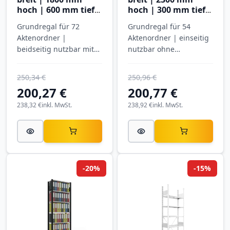
hoch | 600 mm tief |
hoch | 300 mm tief |
5 Ebenen
7 Ebenen
Grundregal für 72
Grundregal für 54
Aktenordner |
Aktenordner | einseitig
beidseitig nutzbar mit
nutzbar ohne
Mittelanschlag |
Anschlagleiste |
SCHULTE
SCHULTE
250,34 €
250,96 €
200,27 €
200,77 €
238,32 €
inkl. MwSt.
238,92 €
inkl. MwSt.
-20%
-15%