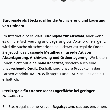
Seite
Zurück
Seite
Weite
Seite
Sie
Seite
Seite
Seite
lesen
gerade
Büroregale als Steckregal für die Archivierung und Lagerung
Seite
von Ordnern
Im Internet gibt es
viele Büroregale zur Auswahl
, aber wenn
es um die Archivierung und Lagerung von Aktenordnern geht,
wird die Suche oft schwieriger. Bei Schwerlastregal.de finden
Sie jedoch das
passende Metallregal für jede Art von
Aktenlagerung, Archivierung und Ordnerlagerung
. Wir bieten
Ihnen nicht nur eine
hohe Kapazität
, sondern auch eine
ansprechende Optik
. Deshalb sind unsere Produkte in den
Farben verzinkt, RAL 7035 lichtgrau und RAL 5010 Enzianblau
erhältlich.
Steckregale für Ordner: Mehr Lagerfläche bei geringer
Grundfläche
Ein Steckregal ist eine Art von
Regalsystem
, das aus einzelnen,