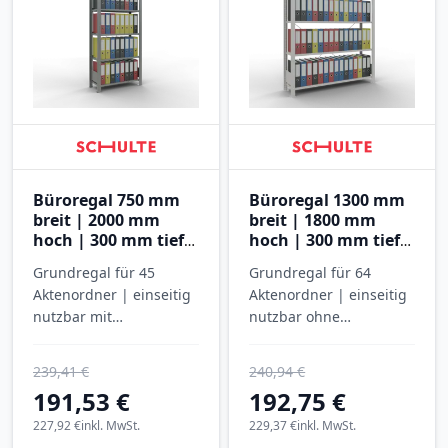
Büroregal 750 mm
Büroregal 1300 mm
breit | 2000 mm
breit | 1800 mm
hoch | 300 mm tief |
hoch | 300 mm tief |
6 Ebenen
5 Ebenen
Grundregal für 45
Grundregal für 64
Aktenordner | einseitig
Aktenordner | einseitig
nutzbar mit
nutzbar ohne
Anschlagleiste |
Anschlagleiste |
SCHULTE
SCHULTE
239,41 €
240,94 €
191,53 €
192,75 €
227,92 €
inkl. MwSt.
229,37 €
inkl. MwSt.