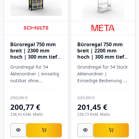
Büroregal 750 mm
Büroregal 750 mm
breit | 2300 mm
breit | 2200 mm
hoch | 300 mm tief |
hoch | 300 mm tief |
7 Ebenen
6 Ebenen
Grundregal für 54
Grundregal für 54 Stück
Aktenordner | einseitig
Aktenordner |
nutzbar ohne
Einseitige Bedienung |
Anschlagleiste |
META
SCHULTE
250,96 €
237,00 €
200,77 €
201,45 €
238,92 €
inkl. MwSt.
239,73 €
inkl. MwSt.