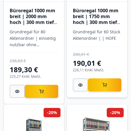
Büroregal 1000 mm
Büroregal 1000 mm
breit | 2000 mm
breit | 1750 mm
hoch | 300 mm tief |
hoch | 300 mm tief |
6 Ebenen
5 Ebenen
Grundregal für 80
Grundregal für 60 Stück
Aktenordner | einseitig
Aktenordner | | HOFE
nutzbar ohne
Anschlagleiste |
200,01 €
SCHULTE
236,63 €
190,01 €
189,30 €
226,11 €
inkl. MwSt.
225,27 €
inkl. MwSt.
-20%
-20%