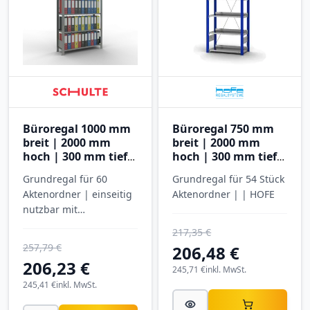
Büroregal 1000 mm
Büroregal 750 mm
breit | 2000 mm
breit | 2000 mm
hoch | 300 mm tief |
hoch | 300 mm tief |
6 Ebenen
6 Ebenen
Grundregal für 60
Grundregal für 54 Stück
Aktenordner | einseitig
Aktenordner | | HOFE
nutzbar mit
Anschlagleiste |
217,35 €
SCHULTE
257,79 €
206,48 €
206,23 €
245,71 €
inkl. MwSt.
245,41 €
inkl. MwSt.