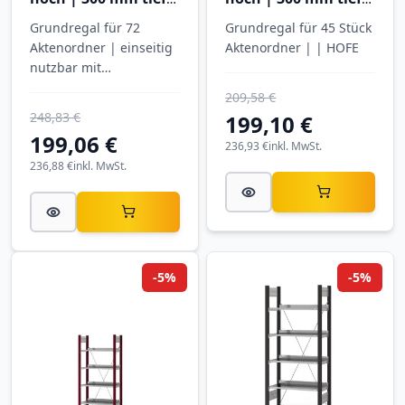
7 Ebenen
5 Ebenen
Grundregal für 72
Grundregal für 45 Stück
Aktenordner | einseitig
Aktenordner | | HOFE
nutzbar mit
Anschlagleiste |
209,58 €
SCHULTE
248,83 €
199,10 €
199,06 €
236,93 €
inkl. MwSt.
236,88 €
inkl. MwSt.
-5%
-5%