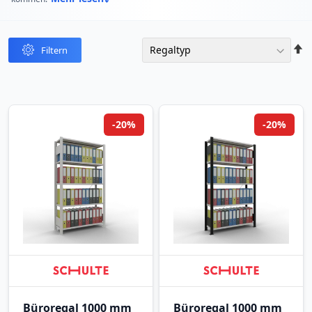
In
Filtern
abst
Reih
-20%
-20%
Büroregal 1000 mm
Büroregal 1000 mm