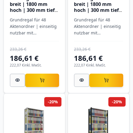
breit | 1800 mm
breit | 1800 mm
hoch | 300 mm tief |
hoch | 300 mm tief |
5 Ebenen
5 Ebenen
Grundregal für 48
Grundregal für 48
Aktenordner | einseitig
Aktenordner | einseitig
nutzbar mit
nutzbar mit
Anschlagleiste |
Anschlagleiste |
SCHULTE
SCHULTE
233,26 €
233,26 €
186,61 €
186,61 €
222,07 €
inkl. MwSt.
222,07 €
inkl. MwSt.
-20%
-20%