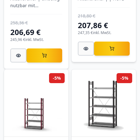
nutzbar mit
Anschlagleiste |
218,80 €
SCHULTE
258,36 €
207,86 €
206,69 €
247,35 €
inkl. MwSt.
245,96 €
inkl. MwSt.
-5%
-5%