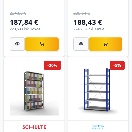
Mittelanschlag |
Anschlagleiste |
SCHULTE
SCHULTE
234,80 €
235,54 €
187,84 €
188,43 €
223,53 €
inkl. MwSt.
224,23 €
inkl. MwSt.
-20%
-5%