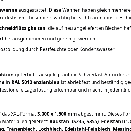
chwanne
ausgestattet. Diese Wannen haben gleich mehrere
ruckstellen – besonders wichtig bei sichtbaren oder besc
chneidflüssigkeiten
, die auf neu angelieferten Blechen ha
rf herausgenommen und gereinigt werden
 Rostbildung durch Restfeuchte oder Kondenswasser
uktion
gefertigt – ausgelegt auf die Schwerlast-Anforderun
he in RAL 5010 enzianblau
ist abriebfest und beständig ge
rofessionelle Lagerlösung erkennbar und macht in jedem In
uf das XXL-Format
3.000 x 1.500 mm
abgestimmt. Dieses Form
Materialien geliefert:
Baustahl (S235, S355), Edelstahl (1
g, Tränenblech, Lochblech, Edelstahl-Feinblech, Messin