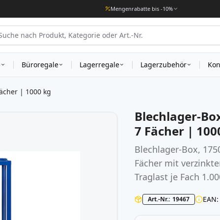
Mengenrabatte bis -10%
e
Büroregale
Lagerregale
Lagerzubehör
Kon
ächer | 1000 kg
Blechlager-Bo
7 Fächer | 100
Blechlager-Box, 17
Fächer mit verzinkt
Traglast je Fach 1.0
EAN
Art.-Nr.
19467