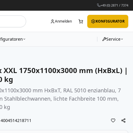
+49 (0) 2871 / 7374
Anmelden
KONFIGURATOR
figuratoren
Service
x XXL 1750x1100x3000 mm (HxBxL) |
0 kg
50x1100x3000 mm HxBxT, RAL 5010 enzianblau, 7
en Stahlblechwannen, lichte Fachbreite 100 mm,
00 kg
4004514218711