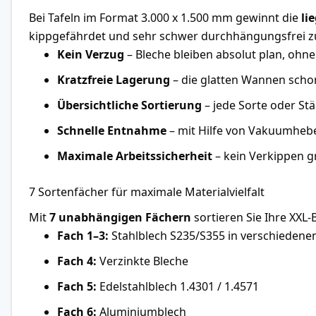
Bei Tafeln im Format 3.000 x 1.500 mm gewinnt die
li
kippgefährdet und sehr schwer durchhängungsfrei zu
Kein Verzug
– Bleche bleiben absolut plan, ohn
Kratzfreie Lagerung
– die glatten Wannen schon
Übersichtliche Sortierung
– jede Sorte oder Stä
Schnelle Entnahme
– mit Hilfe von Vakuumhebe
Maximale Arbeitssicherheit
– kein Verkippen g
7 Sortenfächer für maximale Materialvielfalt
Mit
7 unabhängigen Fächern
sortieren Sie Ihre XXL-
Fach 1–3:
Stahlblech S235/S355 in verschiedenen
Fach 4:
Verzinkte Bleche
Fach 5:
Edelstahlblech 1.4301 / 1.4571
Fach 6:
Aluminiumblech