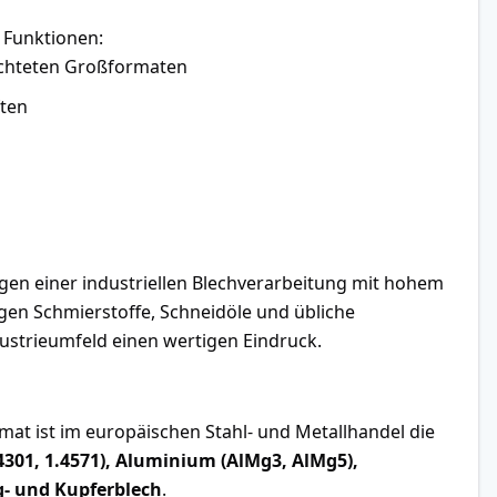
 Funktionen:
hichteten Großformaten
ften
gen einer industriellen Blechverarbeitung mit hohem
gen Schmierstoffe, Schneidöle und übliche
dustrieumfeld einen wertigen Eindruck.
at ist im europäischen Stahl- und Metallhandel die
.4301, 1.4571), Aluminium (AlMg3, AlMg5),
g- und Kupferblech
.