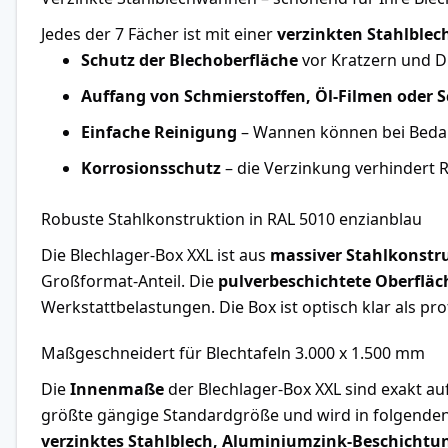
Jedes der 7 Fächer ist mit einer
verzinkten Stahlble
Schutz der Blechoberfläche
vor Kratzern und D
Auffang von Schmierstoffen, Öl-Filmen oder S
Einfache Reinigung
– Wannen können bei Beda
Korrosionsschutz
– die Verzinkung verhindert
Robuste Stahlkonstruktion in RAL 5010 enzianblau
Die Blechlager-Box XXL ist aus
massiver Stahlkonstr
Großformat-Anteil. Die
pulverbeschichtete Oberfläc
Werkstattbelastungen. Die Box ist optisch klar als p
Maßgeschneidert für Blechtafeln 3.000 x 1.500 mm
Die
Innenmaße
der Blechlager-Box XXL sind exakt a
größte gängige Standardgröße und wird in folgenden 
verzinktes Stahlblech, Aluminiumzink-Beschichtun