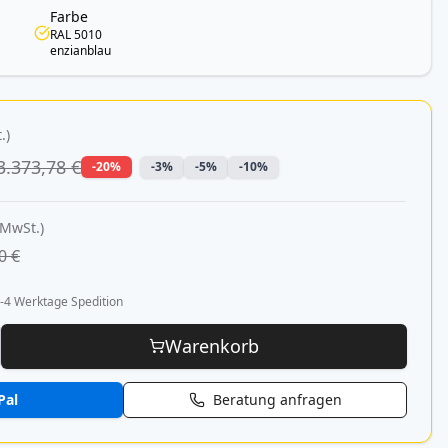
Farbe
RAL 5010
enzianblau
.)
3.373,78 €
-20%
-3%
-5%
-10%
 MwSt.)
0 €
-4 Werktage Spedition
Warenkorb
Pal
Beratung anfragen