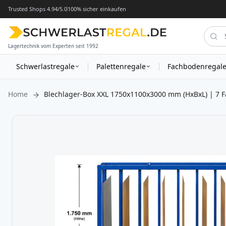
Trusted Shops 4.94/5.0
100% sicher einkaufen
Lagertechnik vom Experten seit 1992
Schwerlastregale
Palettenregale
Fachbodenregal
Home
Blechlager-Box XXL 1750x1100x3000 mm (HxBxL) | 7 F
Zum
Ende
der
Bildergalerie
springen