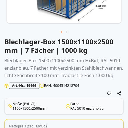
Blechlager-Box 1500x1100x2500
Zum
Anfang
mm | 7 Fächer | 1000 kg
der
Bildergalerie
Blechlager-Box, 1500x1100x2500 mm HxBxT, RAL 5010
springen
enzianblau, 7 Fächer mit verzinkten Stahlblechwannen,
lichte Fachbreite 100 mm, Traglast je Fach 1.000 kg
Art.-Nr.
19466
EAN
4004514218704
Maße (BxHxT)
Farbe
1100x1500x2500mm
RAL 5010 enzianblau
Nettopreis (zzgl. MwSt.)