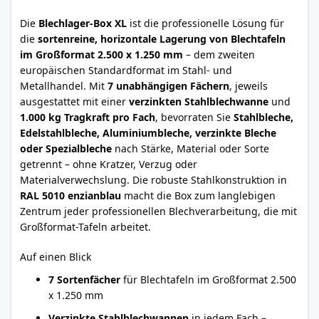
Die
Blechlager-Box XL
ist die professionelle Lösung für
die
sortenreine, horizontale Lagerung von Blechtafeln
im Großformat
2.500 x 1.250 mm
– dem zweiten
europäischen Standardformat im Stahl- und
Metallhandel. Mit
7 unabhängigen Fächern
, jeweils
ausgestattet mit einer
verzinkten Stahlblechwanne
und
1.000 kg Tragkraft pro Fach
, bevorraten Sie
Stahlbleche,
Edelstahlbleche, Aluminiumbleche, verzinkte Bleche
oder Spezialbleche
nach Stärke, Material oder Sorte
getrennt – ohne Kratzer, Verzug oder
Materialverwechslung. Die robuste Stahlkonstruktion in
RAL 5010 enzianblau
macht die Box zum langlebigen
Zentrum jeder professionellen Blechverarbeitung, die mit
Großformat-Tafeln arbeitet.
Auf einen Blick
7 Sortenfächer
für Blechtafeln im Großformat 2.500
x 1.250 mm
Verzinkte Stahlblechwannen
in jedem Fach –