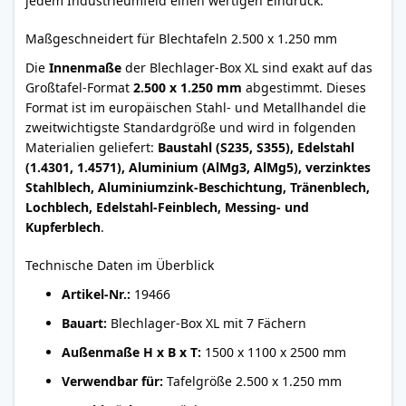
jedem Industrieumfeld einen wertigen Eindruck.
Maßgeschneidert für Blechtafeln 2.500 x 1.250 mm
Die
Innenmaße
der Blechlager-Box XL sind exakt auf das
Großtafel-Format
2.500 x 1.250 mm
abgestimmt. Dieses
Format ist im europäischen Stahl- und Metallhandel die
zweitwichtigste Standardgröße und wird in folgenden
Materialien geliefert:
Baustahl (S235, S355), Edelstahl
(1.4301, 1.4571), Aluminium (AlMg3, AlMg5), verzinktes
Stahlblech, Aluminiumzink-Beschichtung, Tränenblech,
Lochblech, Edelstahl-Feinblech, Messing- und
Kupferblech
.
Technische Daten im Überblick
Artikel-Nr.:
19466
Bauart:
Blechlager-Box XL mit 7 Fächern
Außenmaße H x B x T:
1500 x 1100 x 2500 mm
Verwendbar für:
Tafelgröße 2.500 x 1.250 mm