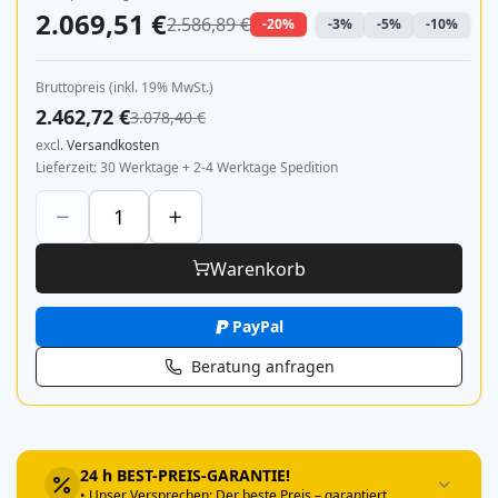
2.069,51 €
2.586,89 €
-20%
-3%
-5%
-10%
Bruttopreis (inkl. 19% MwSt.)
2.462,72 €
3.078,40 €
excl.
Versandkosten
Lieferzeit
30 Werktage + 2-4 Werktage Spedition
Warenkorb
PayPal
Beratung anfragen
24 h BEST-PREIS-GARANTIE!
• Unser Versprechen: Der beste Preis – garantiert.