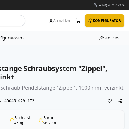
+49 (0) 2871 / 7374
Anmelden
KONFIGURATOR
figuratoren
Service
stange Schraubsystem "Zippel",
inkt
-Schraub-Pendelstange "Zippel", 1000 mm, verzinkt
N
4004514291172
Fachlast
Farbe
45 kg
verzinkt