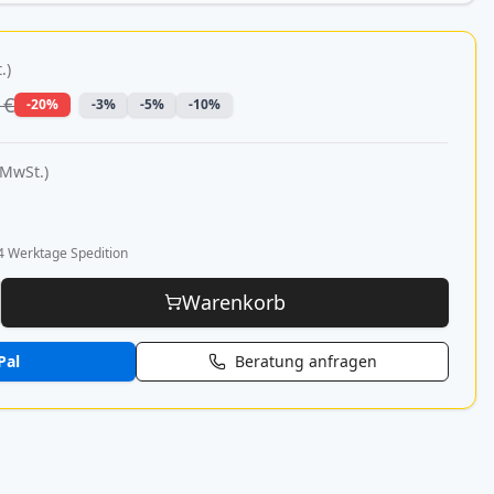
.)
 €
-20%
-3%
-5%
-10%
 MwSt.)
4 Werktage Spedition
Warenkorb
Pal
Beratung anfragen