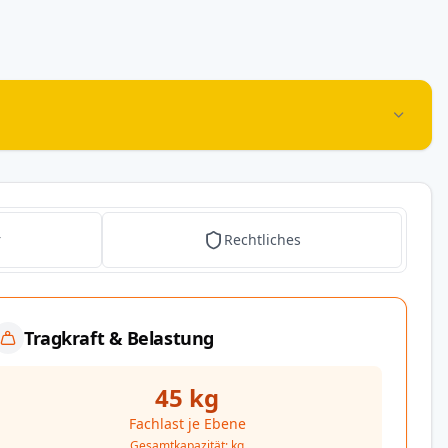
r
Rechtliches
Tragkraft & Belastung
45 kg
Fachlast je Ebene
Gesamtkapazität: kg