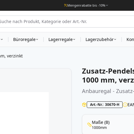
Mengenrabatte bis -10%
e
Büroregale
Lagerregale
Lagerzubehör
Kon
m, verzinkt
Zusatz-Pendel
1000 mm, verz
Anbauregal - Zusatz
EA
Art.-Nr.
30670-H
Maße (B)
1000mm