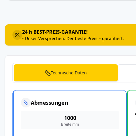
Zum
Anfang
der
Bildergalerie
24 h BEST-PREIS-GARANTIE!
springen
• Unser Versprechen: Der beste Preis – garantiert.
Technische Daten
Abmessungen
1000
Breite mm