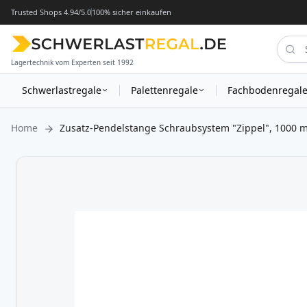
Trusted Shops 4.94/5.0
100% sicher einkaufen
Lagertechnik vom Experten seit 1992
Schwerlastregale
Palettenregale
Fachbodenregal
Home
Zusatz-Pendelstange Schraubsystem "Zippel", 1000 m
Zum
Ende
der
Bildergalerie
springen